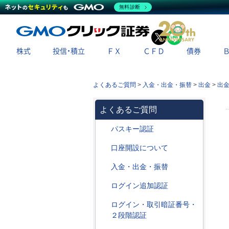
無料診断
X
LINE
株式
投信・積立
ＦＸ
ＣＦＤ
債券
よくあるご質問
>
入金・出金・振替
>
出金
>
出
よくあるご質問
パスキー認証
口座開設について
入金・出金・振替
ログイン追加認証
ログイン・取引暗証番号・
２段階認証