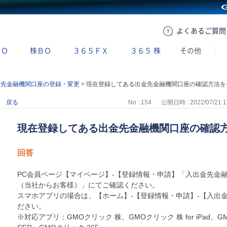
GMOクリック証券
よくある
ご質問
ＢＯ
株ＢＯ
３６５ＦＸ
３６５
株
その他
金先金融機関口座の登録・変更
>
現在登録してある出金先金融機関口座の確認方法を教えてください。
戻る
No : 154
公開日時 : 2022/07/21 1
現在登録してある出金先金融機関口座の確認
回答
PC会員ページ【マイページ】-【登録情報・申請】「入出金先金
（当社からお客様）」にてご確認ください。
スマホアプリの場合は、【ホーム】-【登録情報・申請】-【入出
ださい。
※対応アプリ：GMOクリック 株、GMOクリック 株 for iPad、G