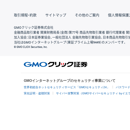
取引規程・約款
サイトマップ
その他のご案内
個人情報保護
GMOクリック証券株式会社
金融商品取引業者 関東財務局長（金商）第77号 商品先物取引業者 銀行代理業者 関
加入協会：日本証券業協会、一般社団法人 金融先物取引業協会、日本商品先物取引
当社はGMOインターネットグループ（東証プライム上場9449）のメンバーです。
© GMO CLICK Securities, Inc.
GMOインターネットグループのセキュリティ事業について
世界初総合ネットセキュリティサービス「GMOセキュリティ24」
パスワー
実在証明・盗聴対策
サイバー攻撃対策（GMOサイバーセキュリティ byイエ