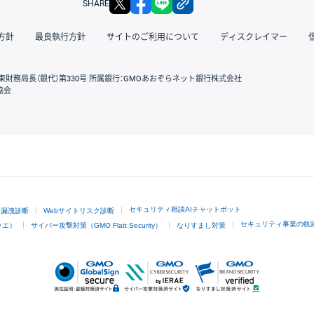
SHARE
方針
最良執行方針
サイトのご利用について
ディスクレイマー
東財務局長（銀代）第330号 所属銀行：GMOあおぞらネット銀行株式会社
協会
GMOクリック証券
セキュリティ相談AIチャットボット
ド漏洩診断
Webサイトリスク診断
セキュリティ事業の軌
ラエ）
サイバー攻撃対策（GMO Flatt Security）
なりすまし対策