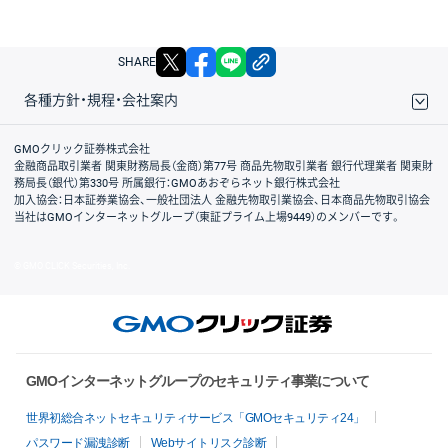
X
facebook
LINE
リンクをコピー
SHARE
各種方針・規程・会社案内
取引規程・約款
サイトマップ
その他のご案内
個人情報保護方針
最良執行方針
サイトのご利用について
ディスクレイマー
信託保全
リスク説明
会社案内
GMOクリック証券株式会社
金融商品取引業者 関東財務局長（金商）第77号 商品先物取引業者 銀行代理業者 関東財
務局長（銀代）第330号 所属銀行：GMOあおぞらネット銀行株式会社
加入協会：日本証券業協会、一般社団法人 金融先物取引業協会、日本商品先物取引協会
当社はGMOインターネットグループ（東証プライム上場9449）のメンバーです。
© GMO CLICK Securities, Inc.
GMOインターネットグループのセキュリティ事業について
世界初総合ネットセキュリティサービス「GMOセキュリティ24」
パスワード漏洩診断
Webサイトリスク診断