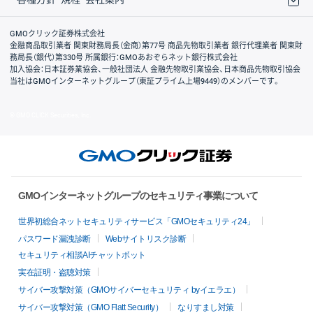
取引規程・約款
サイトマップ
その他のご案内
個人情報保護方針
最良執行方針
サイトのご利用について
ディスクレイマー
信託保全
リスク説明
会社案内
GMOクリック証券株式会社
金融商品取引業者 関東財務局長（金商）第77号 商品先物取引業者 銀行代理業者 関東財
務局長（銀代）第330号 所属銀行：GMOあおぞらネット銀行株式会社
加入協会：日本証券業協会、一般社団法人 金融先物取引業協会、日本商品先物取引協会
当社はGMOインターネットグループ（東証プライム上場9449）のメンバーです。
© GMO CLICK Securities, Inc.
GMOインターネットグループのセキュリティ事業について
世界初総合ネットセキュリティサービス「GMOセキュリティ24」
パスワード漏洩診断
Webサイトリスク診断
セキュリティ相談AIチャットボット
実在証明・盗聴対策
サイバー攻撃対策（GMOサイバーセキュリティ byイエラエ）
サイバー攻撃対策（GMO Flatt Security）
なりすまし対策