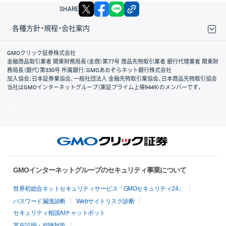
X
facebook
LINE
リンクをコピー
SHARE
各種方針・規程・会社案内
取引規程・約款
サイトマップ
その他のご案内
個人情報保護方針
最良執行方針
サイトのご利用について
ディスクレイマー
信託保全
リスク説明
会社案内
GMOクリック証券株式会社
金融商品取引業者 関東財務局長（金商）第77号 商品先物取引業者 銀行代理業者 関東財
務局長（銀代）第330号 所属銀行：GMOあおぞらネット銀行株式会社
加入協会：日本証券業協会、一般社団法人 金融先物取引業協会、日本商品先物取引協会
当社はGMOインターネットグループ（東証プライム上場9449）のメンバーです。
© GMO CLICK Securities, Inc.
GMOインターネットグループのセキュリティ事業について
世界初総合ネットセキュリティサービス「GMOセキュリティ24」
パスワード漏洩診断
Webサイトリスク診断
セキュリティ相談AIチャットボット
実在証明・盗聴対策