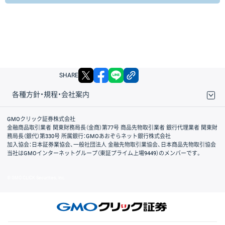
X
facebook
LINE
リンクをコピー
SHARE
各種方針・規程・会社案内
取引規程・約款
サイトマップ
その他のご案内
個人情報保護方針
最良執行方針
サイトのご利用について
ディスクレイマー
信託保全
リスク説明
会社案内
GMOクリック証券株式会社
金融商品取引業者 関東財務局長（金商）第77号 商品先物取引業者 銀行代理業者 関東財
務局長（銀代）第330号 所属銀行：GMOあおぞらネット銀行株式会社
加入協会：日本証券業協会、一般社団法人 金融先物取引業協会、日本商品先物取引協会
当社はGMOインターネットグループ（東証プライム上場9449）のメンバーです。
© GMO CLICK Securities, Inc.