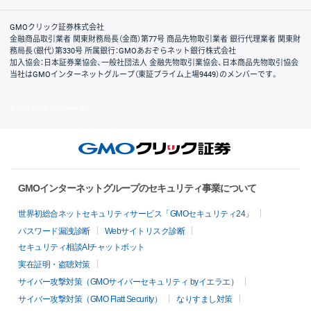
取引規程・約款
サイトマップ
その他のご案内
個人情報保護方針
最良執行方針
サイトのご利用について
ディスクレイマー
信託保全
リスク説明
会社案内
GMOクリック証券株式会社
金融商品取引業者 関東財務局長（金商）第77号 商品先物取引業者 銀行代理業者 関東財
務局長（銀代）第330号 所属銀行：GMOあおぞらネット銀行株式会社
加入協会：日本証券業協会、一般社団法人 金融先物取引業協会、日本商品先物取引協会
当社はGMOインターネットグループ（東証プライム上場9449）のメンバーです。
© GMO CLICK Securities, Inc.
GMOインターネットグループのセキュリティ事業について
世界初総合ネットセキュリティサービス「GMOセキュリティ24」
パスワード漏洩診断
Webサイトリスク診断
セキュリティ相談AIチャットボット
実在証明・盗聴対策
サイバー攻撃対策（GMOサイバーセキュリティ byイエラエ）
サイバー攻撃対策（GMO Flatt Security）
なりすまし対策