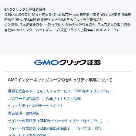
取引規程・約款
サイトマップ
その他のご案内
個人情報保護方針
最良執行方針
サイトのご利用について
ディスクレイマー
信託保全
リスク説明
会社案内
GMOクリック証券株式会社
金融商品取引業者 関東財務局長（金商）第77号 商品先物取引業者 銀行代理業者 関東財
務局長（銀代）第330号 所属銀行：GMOあおぞらネット銀行株式会社
加入協会：日本証券業協会、一般社団法人 金融先物取引業協会、日本商品先物取引協会
当社はGMOインターネットグループ（東証プライム上場9449）のメンバーです。
© GMO CLICK Securities, Inc.
GMOインターネットグループのセキュリティ事業について
世界初総合ネットセキュリティサービス「GMOセキュリティ24」
パスワード漏洩診断
Webサイトリスク診断
セキュリティ相談AIチャットボット
実在証明・盗聴対策
サイバー攻撃対策（GMOサイバーセキュリティ byイエラエ）
サイバー攻撃対策（GMO Flatt Security）
なりすまし対策
セキュリティ事業の軌跡