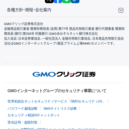
各種方針・規程・会社案内
取引規程・約款
サイトマップ
その他のご案内
個人情報保護方針
最良執行方針
サイトのご利用について
ディスクレイマー
信託保全
リスク説明
会社案内
GMOクリック証券株式会社
金融商品取引業者 関東財務局長（金商）第77号 商品先物取引業者 銀行代理業者 関東財
務局長（銀代）第330号 所属銀行：GMOあおぞらネット銀行株式会社
加入協会：日本証券業協会、一般社団法人 金融先物取引業協会、日本商品先物取引協会
当社はGMOインターネットグループ（東証プライム上場9449）のメンバーです。
© GMO CLICK Securities, Inc.
GMOインターネットグループのセキュリティ事業について
世界初総合ネットセキュリティサービス「GMOセキュリティ24」
パスワード漏洩診断
Webサイトリスク診断
セキュリティ相談AIチャットボット
実在証明・盗聴対策