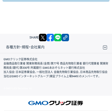
X
facebook
LINE
リンクをコピー
SHARE
各種方針・規程・会社案内
取引規程・約款
サイトマップ
その他のご案内
個人情報保護方針
最良執行方針
サイトのご利用について
ディスクレイマー
信託保全
リスク説明
会社案内
GMOクリック証券株式会社
金融商品取引業者 関東財務局長（金商）第77号 商品先物取引業者 銀行代理業者 関東財
務局長（銀代）第330号 所属銀行：GMOあおぞらネット銀行株式会社
加入協会：日本証券業協会、一般社団法人 金融先物取引業協会、日本商品先物取引協会
当社はGMOインターネットグループ（東証プライム上場9449）のメンバーです。
© GMO CLICK Securities, Inc.