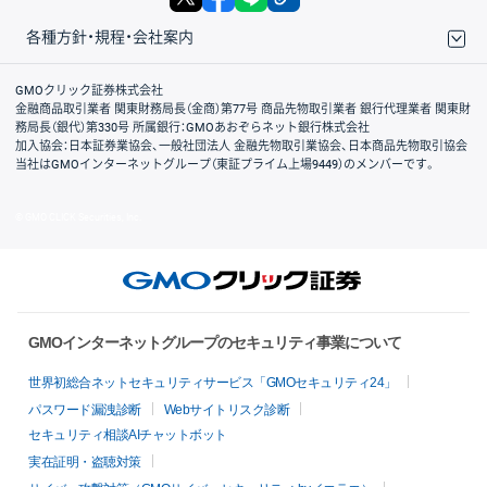
各種方針・規程・会社案内
取引規程・約款
サイトマップ
その他のご案内
個人情報保護方針
最良執行方針
サイトのご利用について
ディスクレイマー
信託保全
リスク説明
会社案内
GMOクリック証券株式会社
金融商品取引業者 関東財務局長（金商）第77号 商品先物取引業者 銀行代理業者 関東財
務局長（銀代）第330号 所属銀行：GMOあおぞらネット銀行株式会社
加入協会：日本証券業協会、一般社団法人 金融先物取引業協会、日本商品先物取引協会
当社はGMOインターネットグループ（東証プライム上場9449）のメンバーです。
© GMO CLICK Securities, Inc.
GMOインターネットグループのセキュリティ事業について
世界初総合ネットセキュリティサービス「GMOセキュリティ24」
パスワード漏洩診断
Webサイトリスク診断
セキュリティ相談AIチャットボット
実在証明・盗聴対策