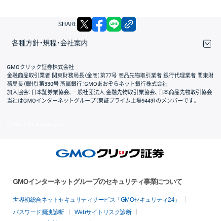
X
facebook
LINE
リンクをコピー
SHARE
各種方針・規程・会社案内
取引規程・約款
サイトマップ
その他のご案内
個人情報保護方針
最良執行方針
サイトのご利用について
ディスクレイマー
信託保全
リスク説明
会社案内
GMOクリック証券株式会社
金融商品取引業者 関東財務局長（金商）第77号 商品先物取引業者 銀行代理業者 関東財
務局長（銀代）第330号 所属銀行：GMOあおぞらネット銀行株式会社
加入協会：日本証券業協会、一般社団法人 金融先物取引業協会、日本商品先物取引協会
当社はGMOインターネットグループ（東証プライム上場9449）のメンバーです。
© GMO CLICK Securities, Inc.
GMOインターネットグループのセキュリティ事業について
世界初総合ネットセキュリティサービス「GMOセキュリティ24」
パスワード漏洩診断
Webサイトリスク診断