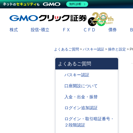
無料診断
X
LINE
株式
投信・積立
ＦＸ
ＣＦＤ
債券
よくあるご質問
>
パスキー認証
>
操作と設定
>
P
よくあるご質問
パスキー認証
口座開設について
入金・出金・振替
ログイン追加認証
ログイン・取引暗証番号・
２段階認証