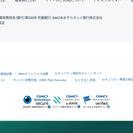
方針
最良執行方針
サイトのご利用について
ディスクレイマー
東財務局長（銀代）第330号 所属銀行：GMOあおぞらネット銀行株式会社
協会
GMOクリック証券
セキュリティ相談AIチャットボット
ド漏洩診断
Webサイトリスク診断
セキュリティ事業の軌
ラエ）
サイバー攻撃対策（GMO Flatt Security）
なりすまし対策