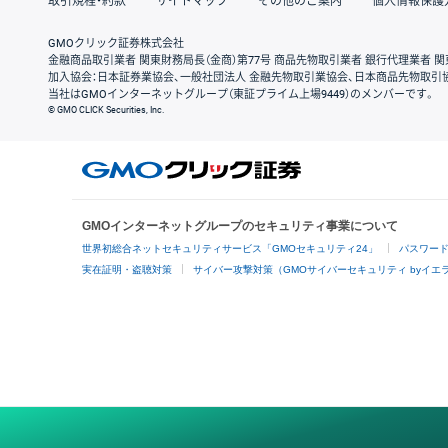
取引規程・約款
サイトマップ
その他のご案内
個人情報保護
GMOクリック証券株式会社
金融商品取引業者 関東財務局長（金商）第77号 商品先物取引業者 銀行代理業者 関
加入協会：日本証券業協会、一般社団法人 金融先物取引業協会、日本商品先物取引
当社はGMOインターネットグループ（東証プライム上場9449）のメンバーです。
© GMO CLICK Securities, Inc.
GMOインターネットグループのセキュリティ事業について
世界初総合ネットセキュリティサービス「GMOセキュリティ24」
パスワー
実在証明・盗聴対策
サイバー攻撃対策（GMOサイバーセキュリティ byイエ