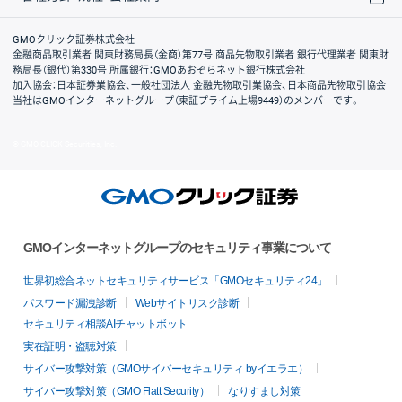
取引規程・約款
サイトマップ
その他のご案内
個人情報保護方針
最良執行方針
サイトのご利用について
ディスクレイマー
信託保全
リスク説明
会社案内
GMOクリック証券株式会社
金融商品取引業者 関東財務局長（金商）第77号 商品先物取引業者 銀行代理業者 関東財
務局長（銀代）第330号 所属銀行：GMOあおぞらネット銀行株式会社
加入協会：日本証券業協会、一般社団法人 金融先物取引業協会、日本商品先物取引協会
当社はGMOインターネットグループ（東証プライム上場9449）のメンバーです。
© GMO CLICK Securities, Inc.
GMOインターネットグループのセキュリティ事業について
世界初総合ネットセキュリティサービス「GMOセキュリティ24」
パスワード漏洩診断
Webサイトリスク診断
セキュリティ相談AIチャットボット
実在証明・盗聴対策
サイバー攻撃対策（GMOサイバーセキュリティ byイエラエ）
サイバー攻撃対策（GMO Flatt Security）
なりすまし対策