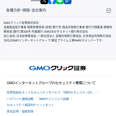
SHARE
各種方針・規程・会社案内
取引規程・約款
サイトマップ
その他のご案内
個人情報保護方針
最良執行方針
サイトのご利用について
ディスクレイマー
信託保全
リスク説明
会社案内
GMOクリック証券株式会社
金融商品取引業者 関東財務局長（金商）第77号 商品先物取引業者 銀行代理業者 関東財
務局長（銀代）第330号 所属銀行：GMOあおぞらネット銀行株式会社
加入協会：日本証券業協会、一般社団法人 金融先物取引業協会、日本商品先物取引協会
当社はGMOインターネットグループ（東証プライム上場9449）のメンバーです。
© GMO CLICK Securities, Inc.
GMOインターネットグループのセキュリティ事業について
世界初総合ネットセキュリティサービス「GMOセキュリティ24」
パスワード漏洩診断
Webサイトリスク診断
セキュリティ相談AIチャットボット
実在証明・盗聴対策