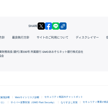
X
facebook
LINE
リンクをコピー
SHARE
方針
最良執行方針
サイトのご利用について
ディスクレイマー
東財務局長（銀代）第330号 所属銀行：GMOあおぞらネット銀行株式会社
協会
GMOクリック証券
セキュリティ相談AIチャットボット
ド漏洩診断
Webサイトリスク診断
セキュリティ事業の軌
ラエ）
サイバー攻撃対策（GMO Flatt Security）
なりすまし対策