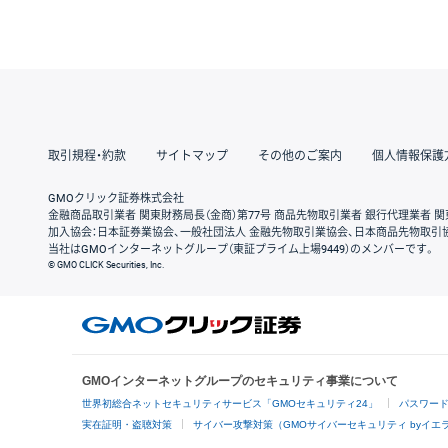
取引規程・約款
サイトマップ
その他のご案内
個人情報保護
GMOクリック証券株式会社
金融商品取引業者 関東財務局長（金商）第77号 商品先物取引業者 銀行代理業者 関
加入協会：日本証券業協会、一般社団法人 金融先物取引業協会、日本商品先物取引
当社はGMOインターネットグループ（東証プライム上場9449）のメンバーです。
© GMO CLICK Securities, Inc.
GMOインターネットグループのセキュリティ事業について
世界初総合ネットセキュリティサービス「GMOセキュリティ24」
パスワー
実在証明・盗聴対策
サイバー攻撃対策（GMOサイバーセキュリティ byイエ