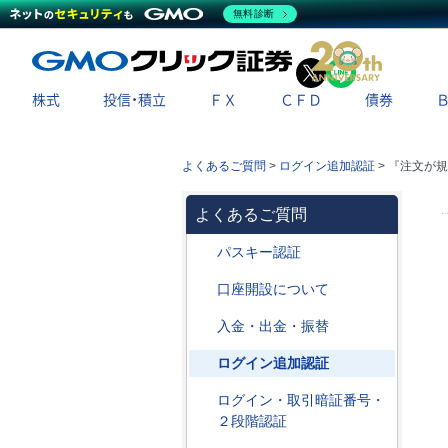
無料診断
X
LINE
株式
投信・積立
ＦＸ
ＣＦＤ
債券
よくあるご質問
>
ログイン追加認証
>
『注文が規
よくあるご質問
パスキー認証
口座開設について
入金・出金・振替
ログイン追加認証
ログイン・取引暗証番号・
２段階認証