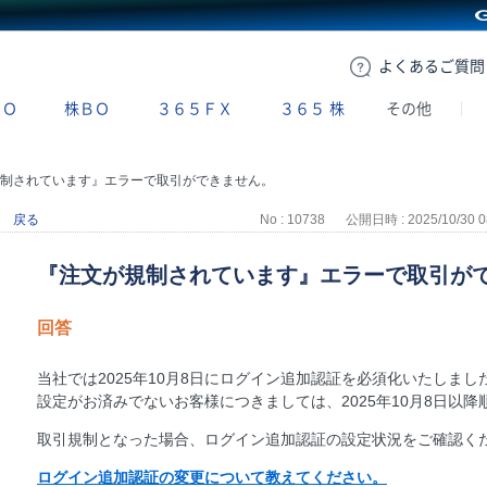
GMOクリック証券
よくある
ご質問
ＢＯ
株ＢＯ
３６５ＦＸ
３６５
株
その他
制されています』エラーで取引ができません。
戻る
No : 10738
公開日時 : 2025/10/30 0
『注文が規制されています』エラーで取引が
回答
当社では2025年10月8日にログイン追加認証を必須化いたしまし
設定がお済みでないお客様につきましては、2025年10月8日以
取引規制となった場合、ログイン追加認証の設定状況をご確認く
ログイン追加認証の変更について教えてください。