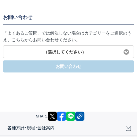
お問い合わせ
「よくあるご質問」では解決しない場合はカテゴリーをご選択のう
え、こちらからお問い合わせください。
（選択してください）
お問い合わせ
X
facebook
LINE
リンクをコピー
SHARE
各種方針・規程・会社案内
取引規程・約款
サイトマップ
その他のご案内
個人情報保護方針
最良執行方針
サイトのご利用について
ディスクレイマー
信託保全
リスク説明
会社案内