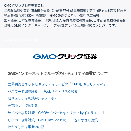
GMOクリック証券株式会社
金融商品取引業者 関東財務局長（金商）第77号 商品先物取引業者 銀行代理業者 関東財
務局長（銀代）第330号 所属銀行：GMOあおぞらネット銀行株式会社
加入協会：日本証券業協会、一般社団法人 金融先物取引業協会、日本商品先物取引協会
当社はGMOインターネットグループ（東証プライム上場9449）のメンバーです。
© GMO CLICK Securities, Inc.
GMOインターネットグループのセキュリティ事業について
世界初総合ネットセキュリティサービス「GMOセキュリティ24」
パスワード漏洩診断
Webサイトリスク診断
セキュリティ相談AIチャットボット
実在証明・盗聴対策
サイバー攻撃対策（GMOサイバーセキュリティ byイエラエ）
サイバー攻撃対策（GMO Flatt Security）
なりすまし対策
セキュリティ事業の軌跡