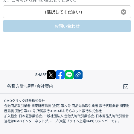
え、こちらからお問い合わせください。
（選択してください）
お問い合わせ
X
facebook
LINE
リンクをコピー
SHARE
各種方針・規程・会社案内
取引規程・約款
サイトマップ
その他のご案内
個人情報保護方針
最良執行方針
サイトのご利用について
ディスクレイマー
信託保全
リスク説明
会社案内
GMOクリック証券株式会社
金融商品取引業者 関東財務局長（金商）第77号 商品先物取引業者 銀行代理業者 関東財
務局長（銀代）第330号 所属銀行：GMOあおぞらネット銀行株式会社
加入協会：日本証券業協会、一般社団法人 金融先物取引業協会、日本商品先物取引協会
当社はGMOインターネットグループ（東証プライム上場9449）のメンバーです。