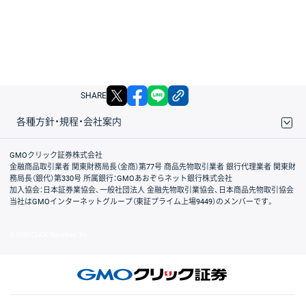
X
facebook
LINE
リンクをコピー
SHARE
各種方針・規程・会社案内
取引規程・約款
サイトマップ
その他のご案内
個人情報保護方針
最良執行方針
サイトのご利用について
ディスクレイマー
信託保全
リスク説明
会社案内
GMOクリック証券株式会社
金融商品取引業者 関東財務局長（金商）第77号 商品先物取引業者 銀行代理業者 関東財
務局長（銀代）第330号 所属銀行：GMOあおぞらネット銀行株式会社
加入協会：日本証券業協会、一般社団法人 金融先物取引業協会、日本商品先物取引協会
当社はGMOインターネットグループ（東証プライム上場9449）のメンバーです。
© GMO CLICK Securities, Inc.