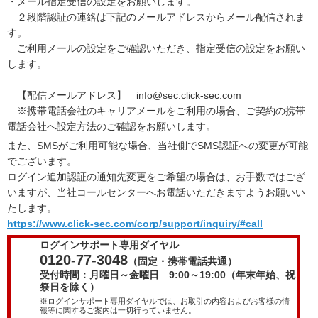
・メール指定受信の設定をお願いします。
２段階認証の連絡は下記のメールアドレスからメール配信されま
す。
ご利用メールの設定をご確認いただき、指定受信の設定をお願い
します。
【配信メールアドレス】
info
@sec.click-sec.com
※携帯電話会社のキャリアメールをご利用の場合、ご契約の携帯
電話会社へ設定方法のご確認をお願いします。
また、SMSがご利用可能な場合、当社側でSMS認証への変更が可能
でございます。
ログイン追加認証の通知先変更をご希望の場合は、お手数ではござ
いますが、当社コールセンターへお電話いただきますようお願いい
たします。
https://www.click-sec.com/corp/support/inquiry/#call
ログインサポート専用ダイヤル
0120-77-3048
（固定・携帯電話共通）
受付時間：月曜日～金曜日 9:00～19:00（年末年始、祝
祭日を除く）
※ログインサポート専用ダイヤルでは、お取引の内容およびお客様の情
報等に関するご案内は一切行っていません。