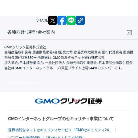
X
facebook
LINE
リンクをコピー
SHARE
各種方針・規程・会社案内
取引規程・約款
サイトマップ
その他のご案内
個人情報保護方針
最良執行方針
サイトのご利用について
ディスクレイマー
信託保全
リスク説明
会社案内
GMOクリック証券株式会社
金融商品取引業者 関東財務局長（金商）第77号 商品先物取引業者 銀行代理業者 関東財
務局長（銀代）第330号 所属銀行：GMOあおぞらネット銀行株式会社
加入協会：日本証券業協会、一般社団法人 金融先物取引業協会、日本商品先物取引協会
当社はGMOインターネットグループ（東証プライム上場9449）のメンバーです。
© GMO CLICK Securities, Inc.
GMOインターネットグループのセキュリティ事業について
世界初総合ネットセキュリティサービス「GMOセキュリティ24」
パスワード漏洩診断
Webサイトリスク診断