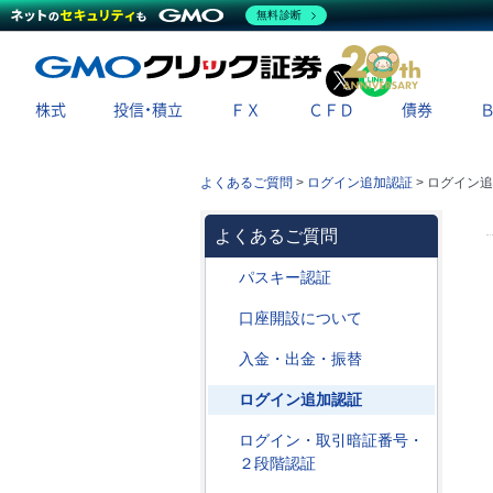
無料診断
X
LINE
株式
投信・積立
ＦＸ
ＣＦＤ
債券
よくあるご質問
>
ログイン追加認証
>
ログイン追
よくあるご質問
パスキー認証
口座開設について
入金・出金・振替
ログイン追加認証
ログイン・取引暗証番号・
２段階認証