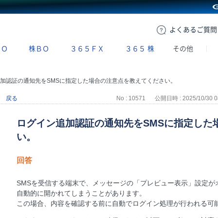
GMOクリック証券
よくある
ご質問
ＢＯ
株ＢＯ
３６５ＦＸ
３６５
株
その他
加認証の通知先をSMSに指定した場合の注意点を教えてください。
戻る
No : 10571
公開日時 : 2025/10/30 0
ログイン追加認証の通知先をSMSに指定した
い。
回答
SMSを受信する端末で、メッセージの「プレビュー表示」設定が
自動的に開かれてしまうことがあります。
この場合、内容を確認する前に自動でログイン処理が行われる可