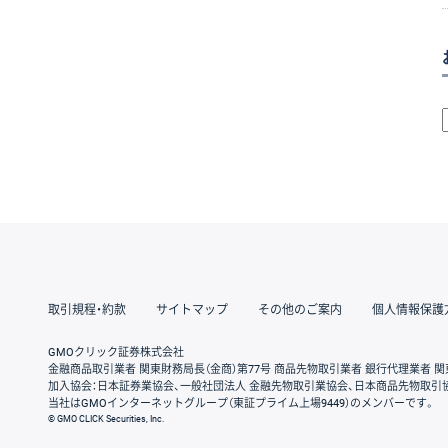
取引規程・約款
サイトマップ
その他のご案内
個人情報保護
GMOクリック証券株式会社
金融商品取引業者 関東財務局長（金商）第77号 商品先物取引業者 銀行代理業者 関
加入協会：日本証券業協会、一般社団法人 金融先物取引業協会、日本商品先物取引
当社はGMOインターネットグループ（東証プライム上場9449）のメンバーです。
© GMO CLICK Securities, Inc.