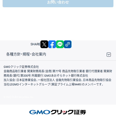
お問い合わせ
X
facebook
LINE
リンクをコピー
SHARE
各種方針・規程・会社案内
取引規程・約款
サイトマップ
その他のご案内
個人情報保護方針
最良執行方針
サイトのご利用について
ディスクレイマー
信託保全
リスク説明
会社案内
GMOクリック証券株式会社
金融商品取引業者 関東財務局長（金商）第77号 商品先物取引業者 銀行代理業者 関東財
務局長（銀代）第330号 所属銀行：GMOあおぞらネット銀行株式会社
加入協会：日本証券業協会、一般社団法人 金融先物取引業協会、日本商品先物取引協会
当社はGMOインターネットグループ（東証プライム上場9449）のメンバーです。
© GMO CLICK Securities, Inc.