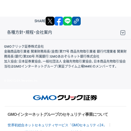
X
facebook
LINE
リンクをコピー
SHARE
各種方針・規程・会社案内
取引規程・約款
サイトマップ
その他のご案内
個人情報保護方針
最良執行方針
サイトのご利用について
ディスクレイマー
信託保全
リスク説明
会社案内
GMOクリック証券株式会社
金融商品取引業者 関東財務局長（金商）第77号 商品先物取引業者 銀行代理業者 関東財
務局長（銀代）第330号 所属銀行：GMOあおぞらネット銀行株式会社
加入協会：日本証券業協会、一般社団法人 金融先物取引業協会、日本商品先物取引協会
当社はGMOインターネットグループ（東証プライム上場9449）のメンバーです。
© GMO CLICK Securities, Inc.
GMOインターネットグループのセキュリティ事業について
世界初総合ネットセキュリティサービス「GMOセキュリティ24」