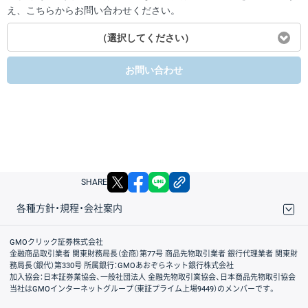
え、こちらからお問い合わせください。
（選択してください）
お問い合わせ
X
facebook
LINE
リンクをコピー
SHARE
各種方針・規程・会社案内
取引規程・約款
サイトマップ
その他のご案内
個人情報保護方針
最良執行方針
サイトのご利用について
ディスクレイマー
信託保全
リスク説明
会社案内
GMOクリック証券株式会社
金融商品取引業者 関東財務局長（金商）第77号 商品先物取引業者 銀行代理業者 関東財
務局長（銀代）第330号 所属銀行：GMOあおぞらネット銀行株式会社
加入協会：日本証券業協会、一般社団法人 金融先物取引業協会、日本商品先物取引協会
当社はGMOインターネットグループ（東証プライム上場9449）のメンバーです。