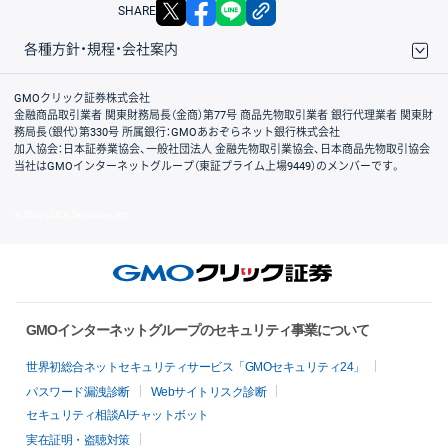
X
facebook
LINE
リンクをコピー
SHARE
各種方針・規程・会社案内
取引規程・約款
サイトマップ
その他のご案内
個人情報保護方針
最良執行方針
サイトのご利用について
ディスクレイマー
信託保全
リスク説明
会社案内
GMOクリック証券株式会社
金融商品取引業者 関東財務局長（金商）第77号 商品先物取引業者 銀行代理業者 関東財
務局長（銀代）第330号 所属銀行：GMOあおぞらネット銀行株式会社
加入協会：日本証券業協会、一般社団法人 金融先物取引業協会、日本商品先物取引協会
当社はGMOインターネットグループ（東証プライム上場9449）のメンバーです。
© GMO CLICK Securities, Inc.
GMOインターネットグループのセキュリティ事業について
世界初総合ネットセキュリティサービス「GMOセキュリティ24」
パスワード漏洩診断
Webサイトリスク診断
セキュリティ相談AIチャットボット
実在証明・盗聴対策