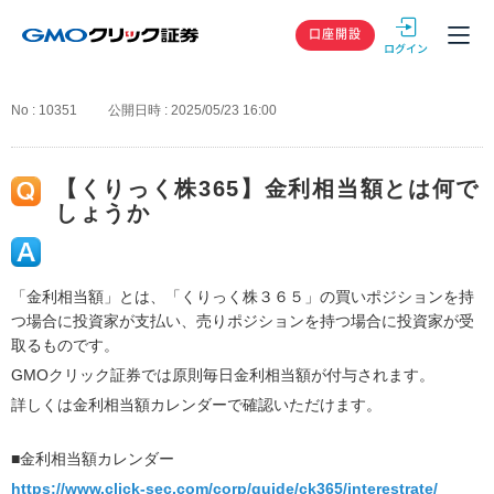
GMOクリック
口座開設
No : 10351
公開日時 : 2025/05/23 16:00
【くりっく株365】金利相当額とは何で
しょうか
「金利相当額」とは、「くりっく株３６５」の買いポジションを持
つ場合に投資家が支払い、売りポジションを持つ場合に投資家が受
取るものです。
GMOクリック証券では原則毎日金利相当額が付与されます。
詳しくは金利相当額カレンダーで確認いただけます。
■金利相当額カレンダー
https://www.click-sec.com/corp/guide/ck365/interestrate/