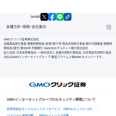
X
facebook
LINE
リンクをコピー
SHARE
各種方針・規程・会社案内
取引規程・約款
サイトマップ
その他のご案内
個人情報保護方針
最良執行方針
サイトのご利用について
ディスクレイマー
信託保全
リスク説明
会社案内
GMOクリック証券株式会社
金融商品取引業者 関東財務局長（金商）第77号 商品先物取引業者 銀行代理業者 関東財
務局長（銀代）第330号 所属銀行：GMOあおぞらネット銀行株式会社
加入協会：日本証券業協会、一般社団法人 金融先物取引業協会、日本商品先物取引協会
当社はGMOインターネットグループ（東証プライム上場9449）のメンバーです。
© GMO CLICK Securities, Inc.
GMOインターネットグループのセキュリティ事業について
世界初総合ネットセキュリティサービス「GMOセキュリティ24」
パスワード漏洩診断
Webサイトリスク診断