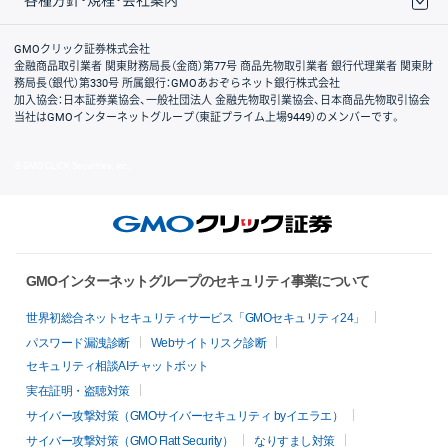
取引規程・約款
サイトマップ
その他のご案内
個人情報保護方針
最良執行方針
サイトのご利用について
ディスクレイマー
信託保全
リスク説明
会社案内
GMOクリック証券株式会社
金融商品取引業者 関東財務局長（金商）第77号 商品先物取引業者 銀行代理業者 関東財
務局長（銀代）第330号 所属銀行：GMOあおぞらネット銀行株式会社
加入協会：日本証券業協会、一般社団法人 金融先物取引業協会、日本商品先物取引協会
当社はGMOインターネットグループ（東証プライム上場9449）のメンバーです。
© GMO CLICK Securities, Inc.
GMOインターネットグループのセキュリティ事業について
世界初総合ネットセキュリティサービス「GMOセキュリティ24」
パスワード漏洩診断
Webサイトリスク診断
セキュリティ相談AIチャットボット
実在証明・盗聴対策
サイバー攻撃対策（GMOサイバーセキュリティ byイエラエ）
サイバー攻撃対策（GMO Flatt Security）
なりすまし対策