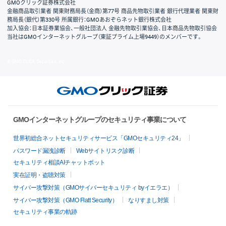
GMOクリック証券株式会社
金融商品取引業者 関東財務局長（金商）第77号 商品先物取引業者 銀行代理業者 関東財
務局長（銀代）第330号 所属銀行：GMOあおぞらネット銀行株式会社
加入協会：日本証券業協会、一般社団法人 金融先物取引業協会、日本商品先物取引協会
当社はGMOインターネットグループ（東証プライム上場9449）のメンバーです。
© GMO CLICK Securities, Inc.
GMOインターネットグループのセキュリティ事業について
世界初総合ネットセキュリティサービス「GMOセキュリティ24」
パスワード漏洩診断
Webサイトリスク診断
セキュリティ相談AIチャットボット
実在証明・盗聴対策
サイバー攻撃対策（GMOサイバーセキュリティ byイエラエ）
サイバー攻撃対策（GMO Flatt Security）
なりすまし対策
セキュリティ事業の軌跡