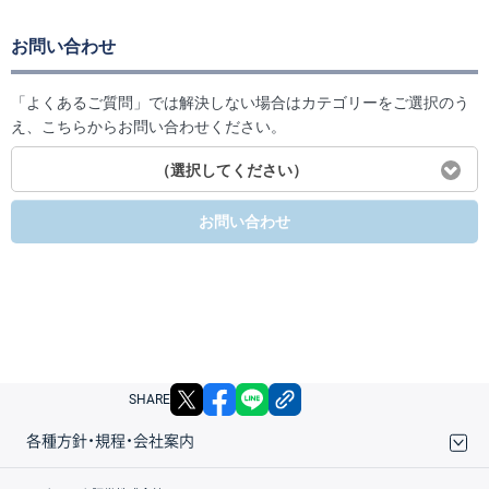
お問い合わせ
「よくあるご質問」では解決しない場合はカテゴリーをご選択のう
え、こちらからお問い合わせください。
（選択してください）
お問い合わせ
X
facebook
LINE
リンクをコピー
SHARE
各種方針・規程・会社案内
取引規程・約款
サイトマップ
その他のご案内
個人情報保護方針
最良執行方針
サイトのご利用について
ディスクレイマー
信託保全
リスク説明
会社案内