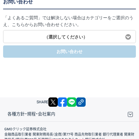
お問い合わせ
「よくあるご質問」では解決しない場合はカテゴリーをご選択のう
え、こちらからお問い合わせください。
（選択してください）
お問い合わせ
X
facebook
LINE
リンクをコピー
SHARE
各種方針・規程・会社案内
取引規程・約款
サイトマップ
その他のご案内
個人情報保護方針
最良執行方針
サイトのご利用について
ディスクレイマー
信託保全
リスク説明
会社案内
GMOクリック証券株式会社
金融商品取引業者 関東財務局長（金商）第77号 商品先物取引業者 銀行代理業者 関東財