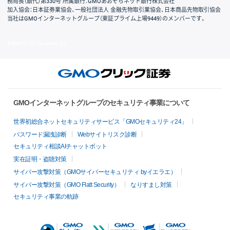
務局長（銀代）第330号 所属銀行：GMOあおぞらネット銀行株式会社
加入協会：日本証券業協会、一般社団法人 金融先物取引業協会、日本商品先物取引協会
当社はGMOインターネットグループ（東証プライム上場9449）のメンバーです。
© GMO CLICK Securities, Inc.
GMOインターネットグループのセキュリティ事業について
世界初総合ネットセキュリティサービス「GMOセキュリティ24」
パスワード漏洩診断
Webサイトリスク診断
セキュリティ相談AIチャットボット
実在証明・盗聴対策
サイバー攻撃対策（GMOサイバーセキュリティ byイエラエ）
サイバー攻撃対策（GMO Flatt Security）
なりすまし対策
セキュリティ事業の軌跡