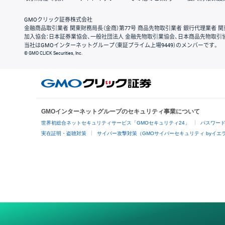
GMOクリック証券株式会社
金融商品取引業者 関東財務局長（金商）第77号 商品先物取引業者 銀行代理業者 関
加入協会：日本証券業協会、一般社団法人 金融先物取引業協会、日本商品先物取引
当社はGMOインターネットグループ（東証プライム上場9449）のメンバーです。
© GMO CLICK Securities, Inc.
GMOインターネットグループのセキュリティ事業について
世界初総合ネットセキュリティサービス「GMOセキュリティ24」
パスワー
実在証明・盗聴対策
サイバー攻撃対策（GMOサイバーセキュリティ byイエ