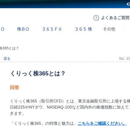
GMOクリック証券
よくある
ご質問
ＢＯ
株ＢＯ
３６５ＦＸ
３６５
株
その他
株365とは？
戻る
No : 1
くりっく株365とは？
回答
くりっく株365（取引所CFD）とは、東京金融取引所に上場する
日経225やNYダウ、NASDAQ-100など国内外の株価指数に加
きます。
「くりっく株365」の特徴と魅力は、
こちらをご確認ください。