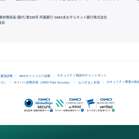
東財務局長（銀代）第330号 所属銀行：GMOあおぞらネット銀行株式会社
協会
GMOクリック証券
セキュリティ相談AIチャットボット
ド漏洩診断
Webサイトリスク診断
セキュリティ事業の軌
ラエ）
サイバー攻撃対策（GMO Flatt Security）
なりすまし対策