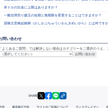
米ドルの出金に上限はありますか？
一般信用売り建玉の短期と無期限を変更することはできますか？
貸株注意喚起銘柄（かしかぶちゅういかんきめいがら）とは何です
お問い合わせ
「よくあるご質問」では解決しない場合はカテゴリーをご選択のうえ、
X
facebook
LINE
リンクをコピー
SHARE
方針
最良執行方針
サイトのご利用について
ディスクレイマー