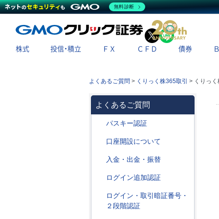
無料診断
X
LINE
株式
投信・積立
ＦＸ
ＣＦＤ
債券
よくあるご質問
>
くりっく株365取引
>
くりっく
よくあるご質問
パスキー認証
口座開設について
入金・出金・振替
ログイン追加認証
ログイン・取引暗証番号・
２段階認証