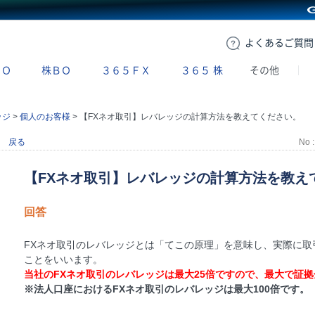
GMOクリック証券
よくある
ご質問
ＢＯ
株ＢＯ
３６５ＦＸ
３６５
株
その他
ッジ
>
個人のお客様
>
【FXネオ取引】レバレッジの計算方法を教えてください。
戻る
No :
【FXネオ取引】レバレッジの計算方法を教え
回答
FXネオ取引のレバレッジとは「てこの原理」を意味し、実際に取
ことをいいます。
当社のFXネオ取引のレバレッジは最大25倍ですので、最大で証拠
※法人口座におけるFXネオ取引のレバレッジは最大100倍です。