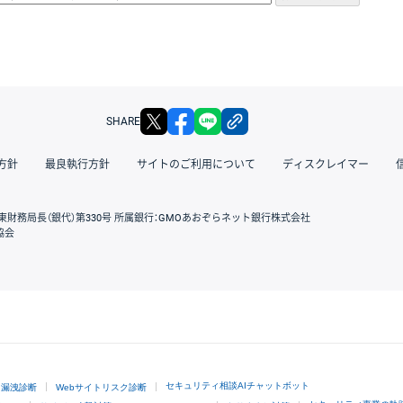
X
facebook
LINE
リンクをコピー
SHARE
方針
最良執行方針
サイトのご利用について
ディスクレイマー
東財務局長（銀代）第330号 所属銀行：GMOあおぞらネット銀行株式会社
協会
GMOクリック証券
セキュリティ相談AIチャットボット
ド漏洩診断
Webサイトリスク診断