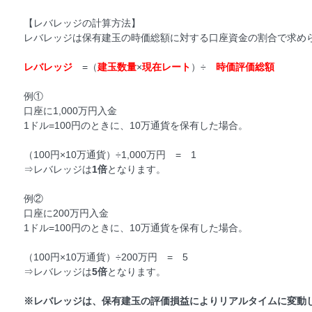
【レバレッジの計算方法】
レバレッジは保有建玉の時価総額に対する口座資金の割合で求め
レバレッジ
=（
建玉数量
×
現在レート
）÷
時価評価総額
例①
口座に1,000万円入金
1ドル=100円のときに、10万通貨を保有した場合。
（100円×10万通貨）÷1,000万円 = 1
⇒レバレッジは
1
倍
となります。
例②
口座に200万円入金
1ドル=100円のときに、10万通貨を保有した場合。
（100円×10万通貨）÷200万円 = 5
⇒レバレッジは
5倍
となります。
※レバレッジは、保有建玉の評価損益によりリアルタイムに変動