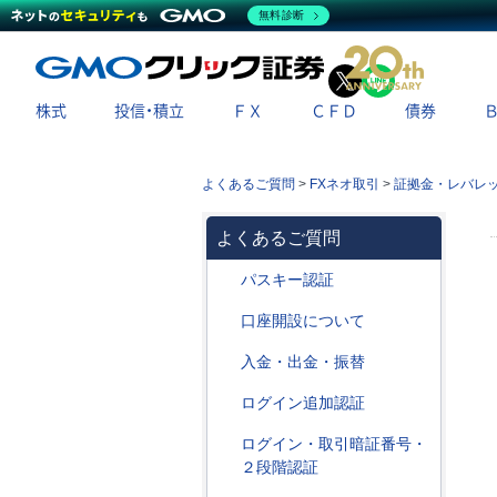
無料診断
X
LINE
株式
投信・積立
ＦＸ
ＣＦＤ
債券
よくあるご質問
>
FXネオ取引
>
証拠金・レバレ
よくあるご質問
パスキー認証
口座開設について
入金・出金・振替
ログイン追加認証
ログイン・取引暗証番号・
２段階認証