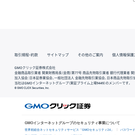
取引規程・約款
サイトマップ
その他のご案内
個人情報保護
GMOクリック証券株式会社
金融商品取引業者 関東財務局長（金商）第77号 商品先物取引業者 銀行代理業者 関
加入協会：日本証券業協会、一般社団法人 金融先物取引業協会、日本商品先物取引
当社はGMOインターネットグループ（東証プライム上場9449）のメンバーです。
© GMO CLICK Securities, Inc.
GMOインターネットグループのセキュリティ事業について
世界初総合ネットセキュリティサービス「GMOセキュリティ24」
パスワー