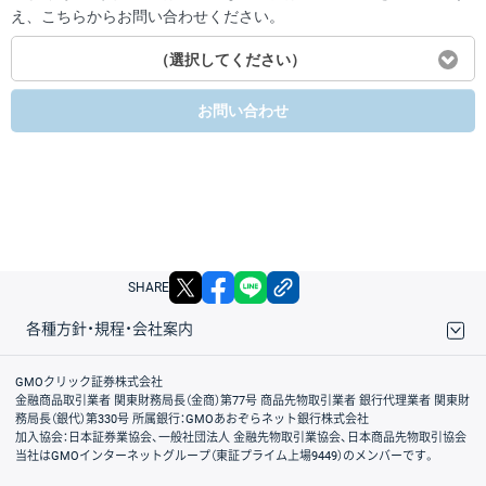
え、こちらからお問い合わせください。
（選択してください）
お問い合わせ
X
facebook
LINE
リンクをコピー
SHARE
各種方針・規程・会社案内
取引規程・約款
サイトマップ
その他のご案内
個人情報保護方針
最良執行方針
サイトのご利用について
ディスクレイマー
信託保全
リスク説明
会社案内
GMOクリック証券株式会社
金融商品取引業者 関東財務局長（金商）第77号 商品先物取引業者 銀行代理業者 関東財
務局長（銀代）第330号 所属銀行：GMOあおぞらネット銀行株式会社
加入協会：日本証券業協会、一般社団法人 金融先物取引業協会、日本商品先物取引協会
当社はGMOインターネットグループ（東証プライム上場9449）のメンバーです。