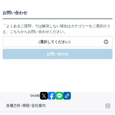
お問い合わせ
「よくあるご質問」では解決しない場合はカテゴリーをご選択のう
え、こちらからお問い合わせください。
（選択してください）
お問い合わせ
X
facebook
LINE
リンクをコピー
SHARE
各種方針・規程・会社案内
取引規程・約款
サイトマップ
その他のご案内
個人情報保護方針
最良執行方針
サイトのご利用について
ディスクレイマー
信託保全
リスク説明
会社案内