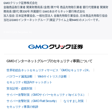
GMOクリック証券株式会社
金融商品取引業者 関東財務局長（金商）第77号 商品先物取引業者 銀行代理業者 関東財
務局長（銀代）第330号 所属銀行：GMOあおぞらネット銀行株式会社
加入協会：日本証券業協会、一般社団法人 金融先物取引業協会、日本商品先物取引協会
当社はGMOインターネットグループ（東証プライム上場9449）のメンバーです。
© GMO CLICK Securities, Inc.
GMOインターネットグループのセキュリティ事業について
世界初総合ネットセキュリティサービス「GMOセキュリティ24」
パスワード漏洩診断
Webサイトリスク診断
セキュリティ相談AIチャットボット
実在証明・盗聴対策
サイバー攻撃対策（GMOサイバーセキュリティ byイエラエ）
サイバー攻撃対策（GMO Flatt Security）
なりすまし対策
セキュリティ事業の軌跡