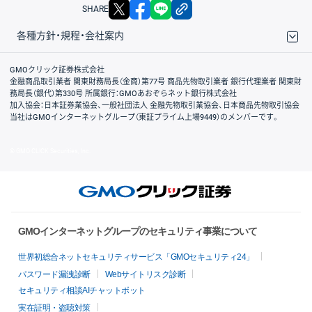
X
facebook
LINE
リンクをコピー
SHARE
各種方針・規程・会社案内
取引規程・約款
サイトマップ
その他のご案内
個人情報保護方針
最良執行方針
サイトのご利用について
ディスクレイマー
信託保全
リスク説明
会社案内
GMOクリック証券株式会社
金融商品取引業者 関東財務局長（金商）第77号 商品先物取引業者 銀行代理業者 関東財
務局長（銀代）第330号 所属銀行：GMOあおぞらネット銀行株式会社
加入協会：日本証券業協会、一般社団法人 金融先物取引業協会、日本商品先物取引協会
当社はGMOインターネットグループ（東証プライム上場9449）のメンバーです。
© GMO CLICK Securities, Inc.
GMOインターネットグループのセキュリティ事業について
世界初総合ネットセキュリティサービス「GMOセキュリティ24」
パスワード漏洩診断
Webサイトリスク診断
セキュリティ相談AIチャットボット
実在証明・盗聴対策