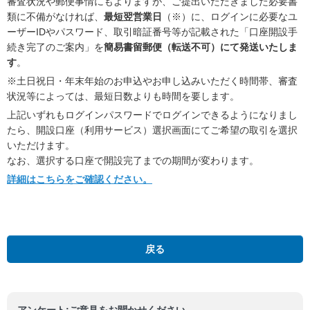
審査状況や郵便事情にもよりますが、ご提出いただきました必要書
類に不備がなければ、
最短翌営業日
（※）に、ログインに必要なユ
ーザーIDやパスワード、取引暗証番号等が記載された「口座開設手
続き完了のご案内」を
簡易書留郵便（転送不可）にて発送いたしま
す
。
※土日祝日・年末年始のお申込やお申し込みいただく時間帯、審査
状況等によっては、最短日数よりも時間を要します。
上記いずれもログインパスワードでログインできるようになりまし
たら、開設口座（利用サービス）選択画面にてご希望の取引を選択
いただけます。
なお、選択する口座で開設完了までの期間が変わります。
詳細はこちらをご確認ください。
戻る
アンケート:ご意見をお聞かせください