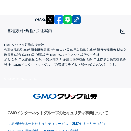
X
facebook
LINE
リンクをコピー
SHARE
各種方針・規程・会社案内
取引規程・約款
サイトマップ
その他のご案内
個人情報保護方針
最良執行方針
サイトのご利用について
ディスクレイマー
信託保全
リスク説明
会社案内
GMOクリック証券株式会社
金融商品取引業者 関東財務局長（金商）第77号 商品先物取引業者 銀行代理業者 関東財
務局長（銀代）第330号 所属銀行：GMOあおぞらネット銀行株式会社
加入協会：日本証券業協会、一般社団法人 金融先物取引業協会、日本商品先物取引協会
当社はGMOインターネットグループ（東証プライム上場9449）のメンバーです。
© GMO CLICK Securities, Inc.
GMOインターネットグループのセキュリティ事業について
世界初総合ネットセキュリティサービス「GMOセキュリティ24」
パスワード漏洩診断
Webサイトリスク診断