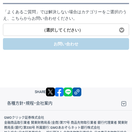
「よくあるご質問」では解決しない場合はカテゴリーをご選択のう
え、こちらからお問い合わせください。
（選択してください）
お問い合わせ
X
facebook
LINE
リンクをコピー
SHARE
各種方針・規程・会社案内
取引規程・約款
サイトマップ
その他のご案内
個人情報保護方針
最良執行方針
サイトのご利用について
ディスクレイマー
信託保全
リスク説明
会社案内
GMOクリック証券株式会社
金融商品取引業者 関東財務局長（金商）第77号 商品先物取引業者 銀行代理業者 関東財
務局長（銀代）第330号 所属銀行：GMOあおぞらネット銀行株式会社