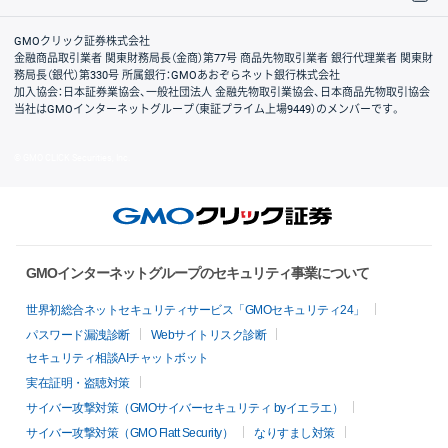
取引規程・約款
サイトマップ
その他のご案内
個人情報保護方針
最良執行方針
サイトのご利用について
ディスクレイマー
信託保全
リスク説明
会社案内
GMOクリック証券株式会社
金融商品取引業者 関東財務局長（金商）第77号 商品先物取引業者 銀行代理業者 関東財
務局長（銀代）第330号 所属銀行：GMOあおぞらネット銀行株式会社
加入協会：日本証券業協会、一般社団法人 金融先物取引業協会、日本商品先物取引協会
当社はGMOインターネットグループ（東証プライム上場9449）のメンバーです。
© GMO CLICK Securities, Inc.
GMOインターネットグループのセキュリティ事業について
世界初総合ネットセキュリティサービス「GMOセキュリティ24」
パスワード漏洩診断
Webサイトリスク診断
セキュリティ相談AIチャットボット
実在証明・盗聴対策
サイバー攻撃対策（GMOサイバーセキュリティ byイエラエ）
サイバー攻撃対策（GMO Flatt Security）
なりすまし対策