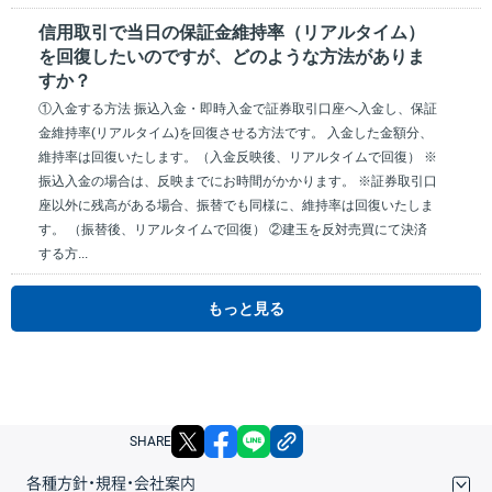
信用取引で当日の保証金維持率（リアルタイム）
を回復したいのですが、どのような方法がありま
すか？
①入金する方法 振込入金・即時入金で証券取引口座へ入金し、保証
金維持率(リアルタイム)を回復させる方法です。 入金した金額分、
維持率は回復いたします。（入金反映後、リアルタイムで回復） ※
振込入金の場合は、反映までにお時間がかかります。 ※証券取引口
座以外に残高がある場合、振替でも同様に、維持率は回復いたしま
す。 （振替後、リアルタイムで回復） ②建玉を反対売買にて決済
する方...
もっと見る
X
facebook
LINE
リンクをコピー
SHARE
各種方針・規程・会社案内