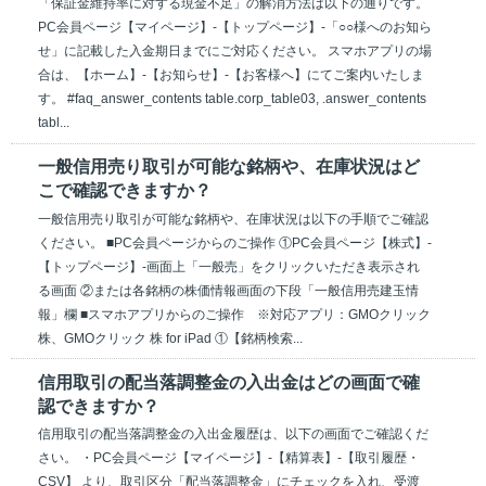
「保証金維持率に対する現金不足」の解消方法は以下の通りです。
PC会員ページ【マイページ】-【トップページ】-「○○様へのお知ら
せ」に記載した入金期日までにご対応ください。 スマホアプリの場
合は、【ホーム】-【お知らせ】-【お客様へ】にてご案内いたしま
す。 #faq_answer_contents table.corp_table03, .answer_contents
tabl...
一般信用売り取引が可能な銘柄や、在庫状況はど
こで確認できますか？
一般信用売り取引が可能な銘柄や、在庫状況は以下の手順でご確認
ください。 ■PC会員ページからのご操作 ①PC会員ページ【株式】-
【トップページ】-画面上「一般売」をクリックいただき表示され
る画面 ②または各銘柄の株価情報画面の下段「一般信用売建玉情
報」欄 ■スマホアプリからのご操作 ※対応アプリ：GMOクリック
株、GMOクリック 株 for iPad ①【銘柄検索...
信用取引の配当落調整金の入出金はどの画面で確
認できますか？
信用取引の配当落調整金の入出金履歴は、以下の画面でご確認くだ
さい。 ・PC会員ページ【マイページ】-【精算表】-【取引履歴・
CSV】 より、取引区分「配当落調整金」にチェックを入れ、受渡