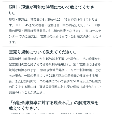
現引・現渡が可能な時間について教えてくださ
い。
現引・現渡は、営業日の8：30から15：45まで受け付けておりま
す。 ※15：45までの現引・現渡は当日中の約定となり、17：30以
降の現引・現渡は翌営業日の8：30の約定となります。 ※ コールセ
ンター でのご注文は、営業日の大引けまで（当日注文のみ）となり
ます。
空売り規制について教えてください。
基準値段（前日終値）から10%以上下落した場合に、その瞬間から
翌営業日の立会終了まで価格規制が適用され、翌々営業日には価格
規制が解除されます。 価格規制適用銘柄（トリガー抵触銘柄）とな
った場合、一回の発注につき51単元以上の新規売の注文をする場
合、または短時間で一つの銘柄について合算で51単元以上の新規売
の注文をする際には、直近公表価格に対し安い価格（成行含む）で
発注を行うことが禁止さ...
「保証金維持率に対する現金不足」の解消方法を
教えてください。