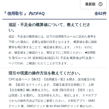
最新順
『 信用取引 』 内のFAQ
全62件
追証・不足金の概算値について、教えてくださ
い。
追証・不足金の概算値とは、以下の信用取引ルールに定めた基準を
下回った場合に、必要な金額の目安となります。 概算値を基に諸経
費等を再計算することで、確定値を算出します。（※1） そのた
め、確定値をご確認のうえ、期日までにご対応ください。 ■信用取
引 取引ルール 19. 追加保証金(追証) 21. 不足金 概算値はPC会員ペ
ージでのみ、ご確認いただくことができます。 ...
現引や現渡の操作方法を教えてください。
①PC会員ページ【株式】-【信用建玉一覧】を開き、該当建玉の右
側、【返済】をクリックします。 ②建玉返済注文画面にて、上部
【注文株数】欄に株数を入力し、右側【取引区分】-【現引（また
は現渡）】を選択し、注文内容を入力し、発注します。 スマホアプ
リからの操作方法は下記をご参照ください。 ※対応アプリ：GMO
クリック 株、GMOクリック 株 for iPad GMOクリック 株からの...