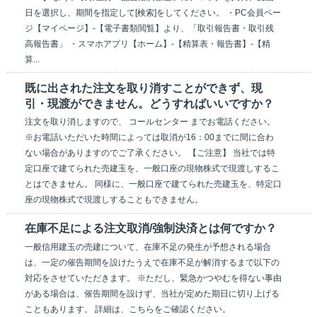
日を選択し、期間を指定して[検索]をしてください。 ・PC会員ペー
ジ【マイページ】-【電子書類閲覧】より、「取引報告書・取引残
高報告書」 ・スマホアプリ【ホーム】-【精算表・報告書】-【精
算...
既に出された注文を取り消すことができず、現
引・現渡ができません。どうすればいいですか？
注文を取り消しますので、 コールセンター までお電話ください。
※お電話いただいた時間によっては取消が16：00までに間に合わ
ない場合がありますのでご了承ください。 【ご注意】 当社では特
定口座で建てられた売建玉を、一般口座の現物株式で現渡しするこ
とはできません。 同様に、一般口座で建てられた売建玉を、特定口
座の現物株式で現渡しすることもできません。
在庫不足による注文取消/強制決済とは何ですか？
一般信用建玉の売建について、在庫不足の発生が予想される場合
は、一定の催告期間を設けたうえで在庫不足が解消するまで以下の
対応をさせていただきます。 ※ただし、緊急かつやむを得ない事由
がある場合は、催告期間を設けず、当社が定めた期日に切り上げる
こともあります。 詳細は、こちらをご確認ください。