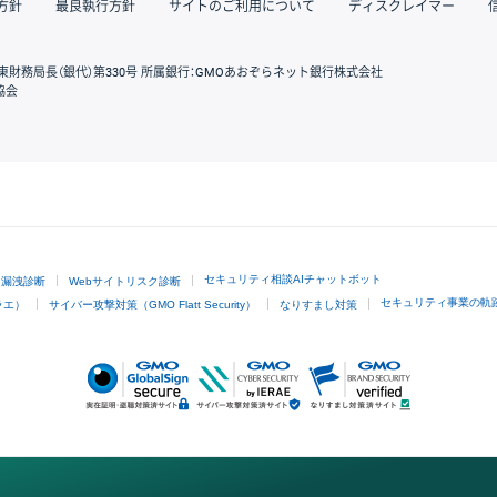
方針
最良執行方針
サイトのご利用について
ディスクレイマー
東財務局長（銀代）第330号 所属銀行：GMOあおぞらネット銀行株式会社
協会
GMOクリック証券
セキュリティ相談AIチャットボット
ド漏洩診断
Webサイトリスク診断
セキュリティ事業の軌
ラエ）
サイバー攻撃対策（GMO Flatt Security）
なりすまし対策