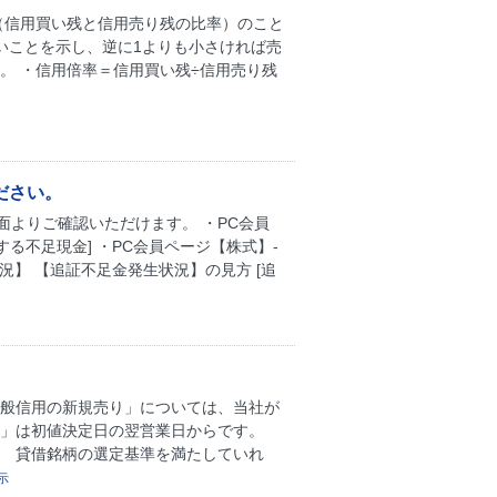
（信用買い残と信用売り残の比率）のこと
いことを示し、逆に1よりも小さければ売
。 ・信用倍率＝信用買い残÷信用売り残
ださい。
よりご確認いただけます。 ・PC会員
する不足現金] ・PC会員ページ【株式】-
状況】 【追証不足金発生状況】の見方 [追
一般信用の新規売り」については、当社が
い」は初値決定日の翌営業日からです。
 貸借銘柄の選定基準を満たしていれ
示