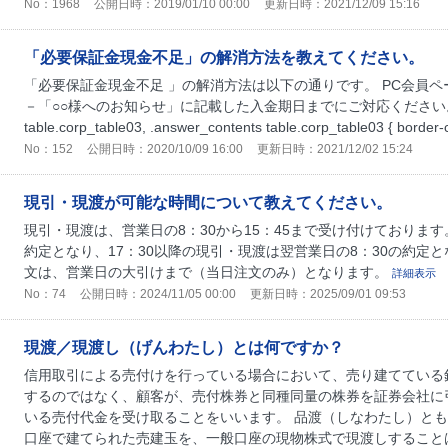
No：1968
公開日時：2019/01/10 00:00
更新日時：2021/12/09 15:16
「必要保証金現金不足」の解消方法を教えてください。
「必要保証金現金不足 」の解消方法は以下の通りです。 PC会員
－「○○様へのお知らせ」に記載した入金期日までにご対応ください。 #faq_
table.corp_table03, .answer_contents table.corp_table03 { border-co
No：152
公開日時：2020/10/09 16:00
更新日時：2021/12/02 15:24
現引・現渡が可能な時間について教えてください。
現引・現渡は、営業日の8：30から15：45まで受け付けております
約定となり、17：30以降の現引・現渡は翌営業日の8：30の約定と
文は、営業日の大引けまで（当日注文のみ）となります。
詳細表示
No：74
公開日時：2024/11/05 00:00
更新日時：2025/09/01 09:53
現渡／現渡し（げんわたし）とは何ですか？
信用取引による売付けを行っている場合において、売り建てている
するのではなく、顧客が、売付株券と同種同量の株券を証券会社に
いる売付代金を受け取ることをいいます。 品渡（しなわたし）とも
口座で建てられた売建玉を、一般口座の現物株式で現渡しすることはで