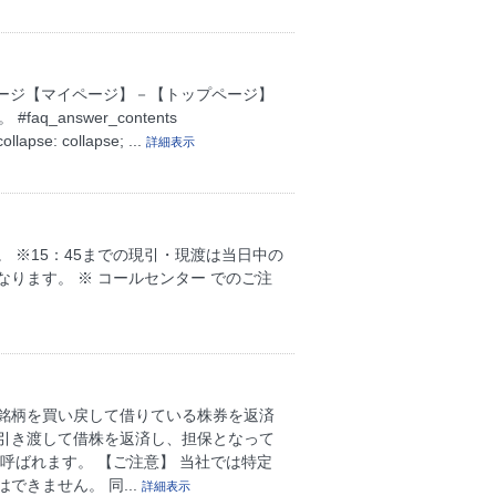
ページ【マイページ】－【トップページ】
answer_contents
llapse: collapse; ...
詳細表示
。 ※15：45までの現引・現渡は当日中の
なります。 ※ コールセンター でのご注
銘柄を買い戻して借りている株券を返済
引き渡して借株を返済し、担保となって
呼ばれます。 【ご注意】 当社では特定
きません。 同...
詳細表示