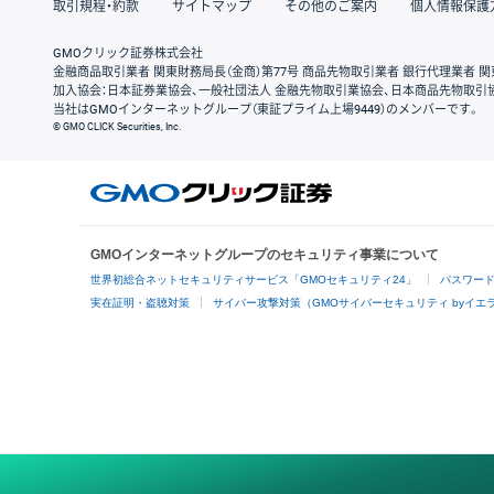
取引規程・約款
サイトマップ
その他のご案内
個人情報保護
GMOクリック証券株式会社
金融商品取引業者 関東財務局長（金商）第77号 商品先物取引業者 銀行代理業者 関
加入協会：日本証券業協会、一般社団法人 金融先物取引業協会、日本商品先物取引
当社はGMOインターネットグループ（東証プライム上場9449）のメンバーです。
© GMO CLICK Securities, Inc.
GMOインターネットグループのセキュリティ事業について
世界初総合ネットセキュリティサービス「GMOセキュリティ24」
パスワー
実在証明・盗聴対策
サイバー攻撃対策（GMOサイバーセキュリティ byイエ