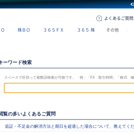
GMOクリック証券
よくある
ご質問
ＢＯ
株ＢＯ
３６５ＦＸ
３６５
株
その他
キーワード検索
スペースで区切って複数語検索が可能です。 例：「FX 取引時間」「株式 
閲覧の多いよくあるご質問
追証・不足金の解消方法と期日を超過した場合について、教えてく