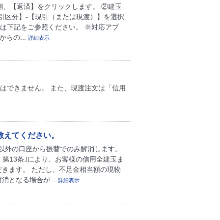
側、【返済】をクリックします。 ②建玉
引区分】-【現引（または現渡）】を選択
は下記をご参照ください。 ※対応アプ
からの...
詳細表示
とはできません。 また、現渡注文は「信用
教えてください。
以外の口座から振替でのみ解消します。
、第13条｣により、お客様の信用全建玉ま
きます。 ただし、不足金相当額の現物
となる場合が...
詳細表示