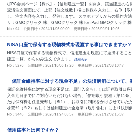
①PC会員ページ【株式】-【信用建玉一覧】を開き、該当建玉の右
返済注文画面にて、上部【注文株数】欄に株数を入力し、右側【取
し、注文内容を入力し、発注します。 スマホアプリからの操作方法
リ：GMOクリック 株、GMOクリック 株 for iPad GMOクリック 株
No：94
公開日時：2024/11/05 00:00
更新日時：2025/09/01 10:05
NISA口座で保有する現物株式を現渡する事はできますか？
NISA口座で保有する現物株式で、信用建玉を現渡にて返済するこ
建玉一覧」からのみ注文できます。
詳細表示
No：5276
公開日時：2021/10/06 17:20
更新日時：2021/12/03 10:47
「保証金維持率に対する現金不足」の決済解消について、
保証金維持率に対する現金不足は、原則入金もしくは証券取引口座
入金期日までにご対応いただけない場合、｢信用取引規程：第11条
たは保有株を任意売却し（※1）、お取引に制限をかけさせていただ
株売却（※2）もしくは信用建玉の全返済（現引含む）により決済解消
No：3446
公開日時：2020/11/24 08:57
更新日時：2021/12/02 15:37
信用倍率とは何ですか？