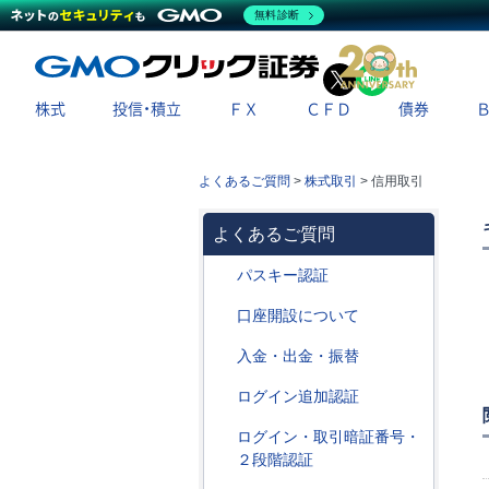
無料診断
X
LINE
株式
投信・積立
ＦＸ
ＣＦＤ
債券
よくあるご質問
>
株式取引
>
信用取引
よくあるご質問
パスキー認証
口座開設について
入金・出金・振替
ログイン追加認証
ログイン・取引暗証番号・
２段階認証