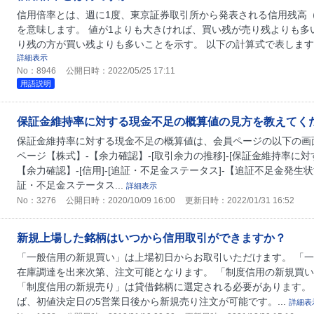
信用倍率とは、週に1度、東京証券取引所から発表される信用残高
を意味します。 値が1よりも大きければ、買い残が売り残よりも多
り残の方が買い残よりも多いことを示す。 以下の計算式で表します
詳細表示
No：8946
公開日時：2022/05/25 17:11
用語説明
保証金維持率に対する現金不足の概算値の見方を教えてく
保証金維持率に対する現金不足の概算値は、会員ページの以下の画面
ページ【株式】-【余力確認】-[取引余力の推移]-[保証金維持率に対
【余力確認】-[信用]-[追証・不足金ステータス]-【追証不足金発生
証・不足金ステータス...
詳細表示
No：3276
公開日時：2020/10/09 16:00
更新日時：2022/01/31 16:52
新規上場した銘柄はいつから信用取引ができますか？
「一般信用の新規買い」は上場初日からお取引いただけます。 「
在庫調達を出来次第、注文可能となります。 「制度信用の新規買
「制度信用の新規売り」は貸借銘柄に選定される必要があります。
ば、初値決定日の5営業日後から新規売り注文が可能です。...
詳細表