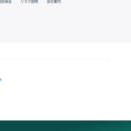
信託保全
リスク説明
会社案内
跡