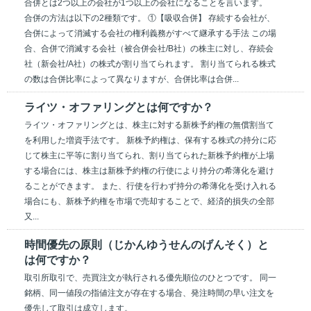
合併とは2つ以上の会社が1つ以上の会社になることを言います。
合併の方法は以下の2種類です。 ①【吸収合併】 存続する会社が、
合併によって消滅する会社の権利義務がすべて継承する手法 この場
合、合併で消滅する会社（被合併会社/B社）の株主に対し、存続会
社（新会社/A社）の株式が割り当てられます。 割り当てられる株式
の数は合併比率によって異なりますが、合併比率は合併...
ライツ・オファリングとは何ですか？
ライツ・オファリングとは、株主に対する新株予約権の無償割当て
を利用した増資手法です。 新株予約権は、保有する株式の持分に応
じて株主に平等に割り当てられ、割り当てられた新株予約権が上場
する場合には、株主は新株予約権の行使により持分の希薄化を避け
ることができます。 また、行使を行わず持分の希薄化を受け入れる
場合にも、新株予約権を市場で売却することで、経済的損失の全部
又...
時間優先の原則（じかんゆうせんのげんそく）と
は何ですか？
取引所取引で、売買注文が執行される優先順位のひとつです。 同一
銘柄、同一値段の指値注文が存在する場合、発注時間の早い注文を
優先して取引は成立します。