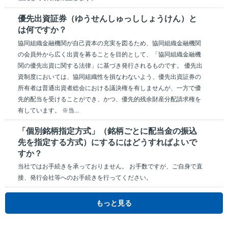
優先出資証券（ゆうせんしゅっししょうけん）と
は何ですか？
協同組織金融機関が自己資本の充実を図るため、協同組織金融機関
の会員外から広く出資を募ることを目的として、「協同組織金融機
関の優先出資に関する法律」に基づき発行されるものです。 優先出
資制度においては、協同組織性を損なわないよう、優先出資証券の
所有者は普通出資者総会における議決権を有しませんが、一方で優
先的配当を受けることができ、かつ、優先的残余財産分配請求権を
有しています。 ※当...
「個別銘柄指定方式」（銘柄ごとに配当金の振込
先を指定する方式）にするにはどうすればよいで
すか？
当社ではお手続きを承っておりません。 お手数ですが、ご自身で直
接、発行会社等へのお手続きを行ってください。
もっと見る