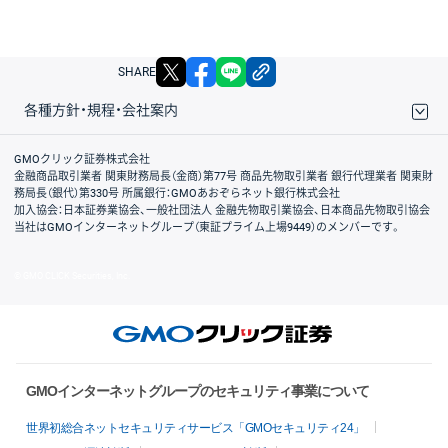
X
facebook
LINE
リンクをコピー
SHARE
各種方針・規程・会社案内
取引規程・約款
サイトマップ
その他のご案内
個人情報保護方針
最良執行方針
サイトのご利用について
ディスクレイマー
信託保全
リスク説明
会社案内
GMOクリック証券株式会社
金融商品取引業者 関東財務局長（金商）第77号 商品先物取引業者 銀行代理業者 関東財
務局長（銀代）第330号 所属銀行：GMOあおぞらネット銀行株式会社
加入協会：日本証券業協会、一般社団法人 金融先物取引業協会、日本商品先物取引協会
当社はGMOインターネットグループ（東証プライム上場9449）のメンバーです。
© GMO CLICK Securities, Inc.
GMOインターネットグループのセキュリティ事業について
世界初総合ネットセキュリティサービス「GMOセキュリティ24」