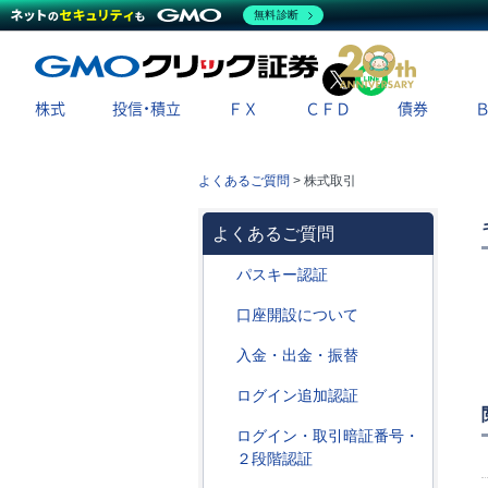
無料診断
X
LINE
株式
投信・積立
ＦＸ
ＣＦＤ
債券
よくあるご質問
>
株式取引
よくあるご質問
パスキー認証
口座開設について
入金・出金・振替
ログイン追加認証
ログイン・取引暗証番号・
２段階認証