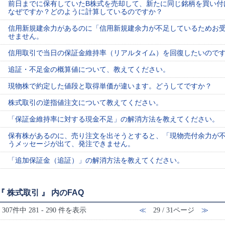
前日までに保有していたB株式を売却して、新たに同じ銘柄を買い付
なぜですか？どのように計算しているのですか？
信用新規建余力があるのに「信用新規建余力が不足しているためお
せません。
信用取引で当日の保証金維持率（リアルタイム）を回復したいので
追証・不足金の概算値について、教えてください。
現物株で約定した値段と取得単価が違います。どうしてですか？
株式取引の逆指値注文について教えてください。
「保証金維持率に対する現金不足」の解消方法を教えてください。
保有株があるのに、売り注文を出そうとすると、「現物売付余力が
うメッセージが出て、発注できません。
「追加保証金（追証）」の解消方法を教えてください。
『 株式取引 』 内のFAQ
307件中 281 - 290 件を表示
≪
29 / 31ページ
≫