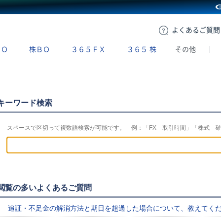
GMOクリック証券
よくある
ご質問
ＢＯ
株ＢＯ
３６５ＦＸ
３６５
株
その他
キーワード検索
スペースで区切って複数語検索が可能です。 例：「FX 取引時間」「株式 
閲覧の多いよくあるご質問
追証・不足金の解消方法と期日を超過した場合について、教えてく