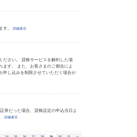
ます。
詳細表示
ください。 貸株サービスを解約した場
れます。 また、お客さまのご都合によ
お申し込みを制限させていただく場合が
価証券だった場合、貸株設定の申込当日よ
。
詳細表示
24
25
26
27
28
29
30
31
≫