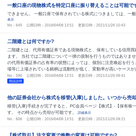
一般口座の現物株式を特定口座に振り替えることは可能で
できません。 一般口座で保有されている株式につきましては、一
表示
No：645
公開日時：2016/04/08 13:51
更新日時：2021/11/26 10:43
二階建とは何ですか?
二階建とは、代用有価証券である現物株式と、保有している信用買
ます。 当社では二階建について一律の規制を行うものではありま
の代用有価証券の占有率の状態によっては、個別に注意喚起を行うこ
場等に上場されている銘柄は流動性が低く、変動率が高いケースが多
No：590
公開日時：2016/04/08 13:51
更新日時：2021/11/26 09:41
用語説明
他の証券会社から株式を移管(入庫)しました。いつから売
移管(入庫)手続きが完了すると、PC会員ページ【株式】-【保有
す。 その時点から売却が可能です。
詳細表示
No：606
公開日時：2016/04/08 13:51
更新日時：2021/11/26 09:21
【株式取引】注文変更で株数の変更は可能ですか?