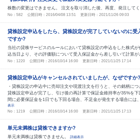
株数の変更はできません。 注文を取り消した後、再度、発注して
No：582
公開日時：2016/04/08 13:51
更新日時：2021/11/26 09:03
貸株設定申込をしたら、貸株設定が完了していないのに受
ですか?
当社の貸株サービスのルールにおいて貸株設定の申込をした株式が
込当日より、その評価額について受入保証金から差し引いて計算が
No：1220
公開日時：2016/10/14 16:00
更新日時：2021/11/25 17:14
貸株設定申込がキャンセルされていましたが、なぜですか
・貸株設定の申込中に売却注文や現渡注文を行うと、その銘柄につ
貸株設定申込が完了し、引け後の再計算で保証金維持率が35%を下
間に必要保証金を1日でも下回る場合、不足金が発生する場合には
表示
No：1219
公開日時：2016/10/14 16:00
更新日時：2021/11/25 17:13
単元未満株は貸株できますか?
単元未満株は貸株できません。
詳細表示