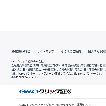
取引規程・約款
サイトマップ
その他のご案内
個人情報保護
GMOクリック証券株式会社
金融商品取引業者 関東財務局長（金商）第77号 商品先物取引業者 銀行代理業者 関
加入協会：日本証券業協会、一般社団法人 金融先物取引業協会、日本商品先物取引
当社はGMOインターネットグループ（東証プライム上場9449）のメンバーです。
© GMO CLICK Securities, Inc.
GMOインターネットグループのセキュリティ事業について