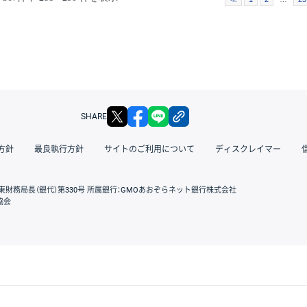
X
facebook
LINE
リンクをコピー
SHARE
方針
最良執行方針
サイトのご利用について
ディスクレイマー
東財務局長（銀代）第330号 所属銀行：GMOあおぞらネット銀行株式会社
協会
GMOクリック証券