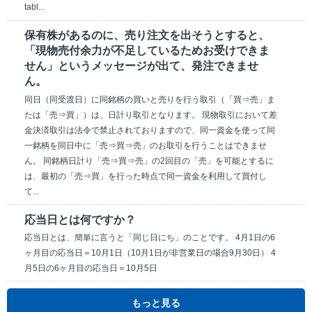
tabl...
保有株があるのに、売り注文を出そうとすると、
「現物売付余力が不足しているためお受けできま
せん」というメッセージが出て、発注できませ
ん。
同日（同受渡日）に同銘柄の買いと売りを行う取引（「買⇒売」ま
たは「売⇒買」）は、日計り取引となります。 現物取引において差
金決済取引は法令で禁止されておりますので、同一資金を使って同
一銘柄を同日中に「売⇒買⇒売」のお取引を行うことはできませ
ん。 同銘柄日計り「売⇒買⇒売」の2回目の「売」を可能とするに
は、最初の「売⇒買」を行った時点で同一資金を利用して買付し
て...
応当日とは何ですか？
応当日とは、簡単に言うと「同じ日にち」のことです。 4月1日の6
ヶ月目の応当日＝10月1日（10月1日が非営業日の場合9月30日） 4
月5日の6ヶ月目の応当日＝10月5日
もっと見る