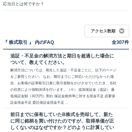
応当日とは何ですか？
アクセス数順
『 株式取引 』 内のFAQ
全307件
追証・不足金の解消方法と期日を超過した場合に
ついて、教えてください。
解消方法については、発生した追証・不足金ごとに、以下のページ
をご参照ください。 なお、期日までにご対応いただけなかった場
合、お客様の証券取引口座に取引規制をかけさせていただき、当社
の任意により強制決済を行います。（※） 追加保証金（追証） 最
低保証金額（30万円）割れ 保証金維持率に対する現金不足 必要保
証金現金不足 委託保証金現金不足 ...
前日までに保有していたB株式を売却して、新た
に同じ銘柄を買い付けたのですが、取得単価が正
しくないのはなぜですか？どのように計算してい