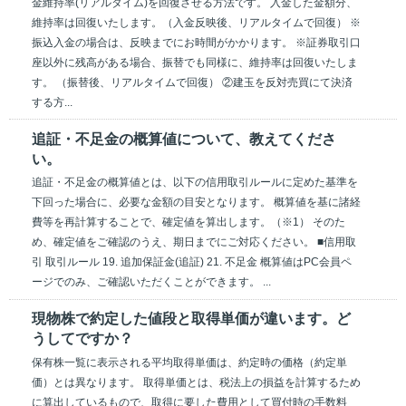
金維持率(リアルタイム)を回復させる方法です。 入金した金額分、
維持率は回復いたします。（入金反映後、リアルタイムで回復） ※
振込入金の場合は、反映までにお時間がかかります。 ※証券取引口
座以外に残高がある場合、振替でも同様に、維持率は回復いたしま
す。 （振替後、リアルタイムで回復） ②建玉を反対売買にて決済
する方...
追証・不足金の概算値について、教えてくださ
い。
追証・不足金の概算値とは、以下の信用取引ルールに定めた基準を
下回った場合に、必要な金額の目安となります。 概算値を基に諸経
費等を再計算することで、確定値を算出します。（※1） そのた
め、確定値をご確認のうえ、期日までにご対応ください。 ■信用取
引 取引ルール 19. 追加保証金(追証) 21. 不足金 概算値はPC会員ペ
ージでのみ、ご確認いただくことができます。 ...
現物株で約定した値段と取得単価が違います。ど
うしてですか？
保有株一覧に表示される平均取得単価は、約定時の価格（約定単
価）とは異なります。 取得単価とは、税法上の損益を計算するため
に算出しているもので、取得に要した費用として買付時の手数料