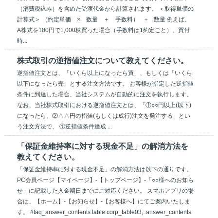
（消費税込み）を含めた受渡代金から計算されます。 ＜取得単価の
計算式＞ （約定単価 × 数量 ＋ 手数料） ÷ 数量 例えば、
A株式を100円で1,000株買った場合（手数料は1約定ごと）、買付
時...
株式取引の逆指値注文について教えてください。
逆指値注文とは、「いくら以上になったら買」、もしくは「いくら
以下になったら売」とする注文方法です。 お客様が指定した逆指値
条件に到達した場合、当社システムが自動的に注文を執行します。
なお、当社株式取引における逆指値注文とは、「①○○円以上(以下)
になったら、②△△円の指値(もしくは成行)注文を発注する」とい
う注文方法で、 ①逆指値条件達成 ...
「保証金維持率に対する現金不足」の解消方法を
教えてください。
「保証金維持率に対する現金不足」の解消方法は以下の通りです。
PC会員ページ【マイページ】-【トップページ】-「○○様へのお知ら
せ」に記載した入金期日までにご対応ください。 スマホアプリの場
合は、【ホーム】-【お知らせ】-【お客様へ】にてご案内いたしま
す。 #faq_answer_contents table.corp_table03, .answer_contents