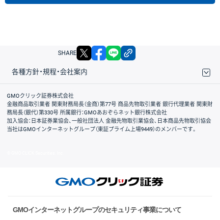
X
facebook
LINE
リンクをコピー
SHARE
各種方針・規程・会社案内
取引規程・約款
サイトマップ
その他のご案内
個人情報保護方針
最良執行方針
サイトのご利用について
ディスクレイマー
信託保全
リスク説明
会社案内
GMOクリック証券株式会社
金融商品取引業者 関東財務局長（金商）第77号 商品先物取引業者 銀行代理業者 関東財
務局長（銀代）第330号 所属銀行：GMOあおぞらネット銀行株式会社
加入協会：日本証券業協会、一般社団法人 金融先物取引業協会、日本商品先物取引協会
当社はGMOインターネットグループ（東証プライム上場9449）のメンバーです。
© GMO CLICK Securities, Inc.
GMOインターネットグループのセキュリティ事業について