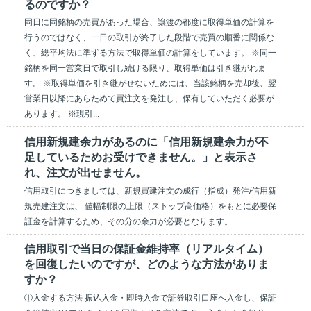
るのですか？
同日に同銘柄の売買があった場合、譲渡の都度に取得単価の計算を
行うのではなく、一日の取引が終了した段階で売買の順番に関係な
く、総平均法に準ずる方法で取得単価の計算をしています。 ※同一
銘柄を同一営業日で取引し続ける限り、取得単価は引き継がれま
す。 ※取得単価を引き継がせないためには、当該銘柄を売却後、翌
営業日以降にあらためて買注文を発注し、保有していただく必要が
あります。 ※現引...
信用新規建余力があるのに「信用新規建余力が不
足しているためお受けできません。」と表示さ
れ、注文が出せません。
信用取引につきましては、新規買建注文の成行（指成）発注/信用新
規売建注文は、 値幅制限の上限（ストップ高価格）をもとに必要保
証金を計算するため、その分の余力が必要となります。
信用取引で当日の保証金維持率（リアルタイム）
を回復したいのですが、どのような方法がありま
すか？
①入金する方法 振込入金・即時入金で証券取引口座へ入金し、保証