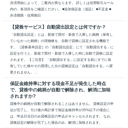
決済理由によって、ご案内が異なります。 詳しくは信用取引ルール
内の、各項目をご確認ください。 ■追加保証金（追証） ■不足金 ■
弁済期限・信用期日
【貸株サービス】自動貸出設定とは何ですか？
「自動貸出設定」とは、新規で買付・新規で入庫した銘柄（保有し
ていなかった銘柄）の現物株を、自動で貸株に設定される機能で
す。 ［貸株基本設定］の「自動貸出設定」にて「自動貸出する」に
設定を行うと、新規で買付・新規で入庫した時に自動で貸株に設定
されます。 【ご注意】 「自動貸出する」に設定する前にすでに保
有していた株やその買増した分の貸株設定は「自動貸出する」へ変
更されません。 ...
保証金維持率に対する現金不足が発生した時点
で、貸株中の銘柄が自動で解除され、解消に加味
されますか?
貸株中の銘柄が自動で解除されることはありません。 貸株設定の申
込が完了し、引け後の再計算で保証金維持率が35%以下の場合に
は、申込日当日のみ貸株設定の申込がキャンセルされます。 なお、
貸株設定の解除が完了した場合のみ、解消に加味されます。