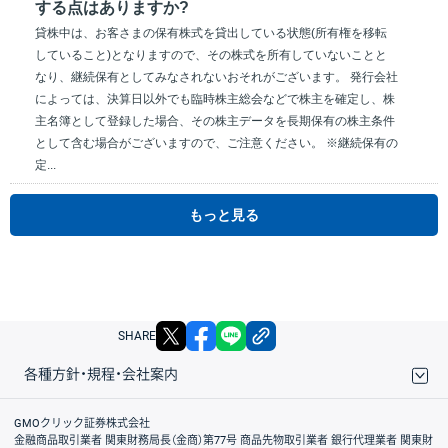
する点はありますか?
貸株中は、お客さまの保有株式を貸出している状態(所有権を移転
していること)となりますので、その株式を所有していないことと
なり、継続保有としてみなされないおそれがございます。 発行会社
によっては、決算日以外でも臨時株主総会などで株主を確定し、株
主名簿として登録した場合、その株主データを長期保有の株主条件
として含む場合がございますので、ご注意ください。 ※継続保有の
定...
もっと見る
X
facebook
LINE
リンクをコピー
SHARE
各種方針・規程・会社案内
取引規程・約款
サイトマップ
その他のご案内
個人情報保護方針
最良執行方針
サイトのご利用について
ディスクレイマー
信託保全
リスク説明
会社案内
GMOクリック証券株式会社
金融商品取引業者 関東財務局長（金商）第77号 商品先物取引業者 銀行代理業者 関東財