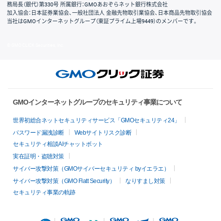
務局長（銀代）第330号 所属銀行：GMOあおぞらネット銀行株式会社
加入協会：日本証券業協会、一般社団法人 金融先物取引業協会、日本商品先物取引協会
当社はGMOインターネットグループ（東証プライム上場9449）のメンバーです。
© GMO CLICK Securities, Inc.
GMOインターネットグループのセキュリティ事業について
世界初総合ネットセキュリティサービス「GMOセキュリティ24」
パスワード漏洩診断
Webサイトリスク診断
セキュリティ相談AIチャットボット
実在証明・盗聴対策
サイバー攻撃対策（GMOサイバーセキュリティ byイエラエ）
サイバー攻撃対策（GMO Flatt Security）
なりすまし対策
セキュリティ事業の軌跡