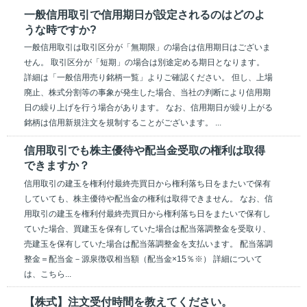
一般信用取引で信用期日が設定されるのはどのよ
うな時ですか?
一般信用取引は取引区分が「無期限」の場合は信用期日はございま
せん。 取引区分が「短期」の場合は別途定める期日となります。
詳細は「一般信用売り銘柄一覧」よりご確認ください。 但し、上場
廃止、株式分割等の事象が発生した場合、当社の判断により信用期
日の繰り上げを行う場合があります。 なお、信用期日が繰り上がる
銘柄は信用新規注文を規制することがございます。 ...
信用取引でも株主優待や配当金受取の権利は取得
できますか？
信用取引の建玉を権利付最終売買日から権利落ち日をまたいで保有
していても、株主優待や配当金の権利は取得できません。 なお、信
用取引の建玉を権利付最終売買日から権利落ち日をまたいで保有し
ていた場合、買建玉を保有していた場合は配当落調整金を受取り、
売建玉を保有していた場合は配当落調整金を支払います。 配当落調
整金＝配当金－源泉徴収相当額（配当金×15％※） 詳細について
は、こちら...
【株式】注文受付時間を教えてください。