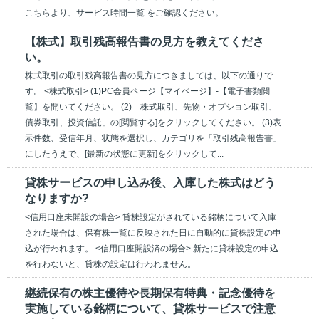
こちらより、サービス時間一覧 をご確認ください。
【株式】取引残高報告書の見方を教えてくださ
い。
株式取引の取引残高報告書の見方につきましては、以下の通りで
す。 <株式取引> (1)PC会員ページ【マイページ】-【電子書類閲
覧】を開いてください。 (2)「株式取引、先物・オプション取引、
債券取引、投資信託」の[閲覧する]をクリックしてください。 (3)表
示件数、受信年月、状態を選択し、カテゴリを「取引残高報告書」
にしたうえで、[最新の状態に更新]をクリックして...
貸株サービスの申し込み後、入庫した株式はどう
なりますか?
<信用口座未開設の場合> 貸株設定がされている銘柄について入庫
された場合は、保有株一覧に反映された日に自動的に貸株設定の申
込が行われます。 <信用口座開設済の場合> 新たに貸株設定の申込
を行わないと、貸株の設定は行われません。
継続保有の株主優待や長期保有特典・記念優待を
実施している銘柄について、貸株サービスで注意