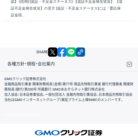
認】-[信用]-[追証・不足金ステータス]-【追証不足金発生状況】 【追
証不足金発生状況】の見方 [追証・不足金ステータス]には「委託保
証金現...
X
facebook
LINE
リンクをコピー
SHARE
各種方針・規程・会社案内
取引規程・約款
サイトマップ
その他のご案内
個人情報保護方針
最良執行方針
サイトのご利用について
ディスクレイマー
信託保全
リスク説明
会社案内
GMOクリック証券株式会社
金融商品取引業者 関東財務局長（金商）第77号 商品先物取引業者 銀行代理業者 関東財
務局長（銀代）第330号 所属銀行：GMOあおぞらネット銀行株式会社
加入協会：日本証券業協会、一般社団法人 金融先物取引業協会、日本商品先物取引協会
当社はGMOインターネットグループ（東証プライム上場9449）のメンバーです。
© GMO CLICK Securities, Inc.