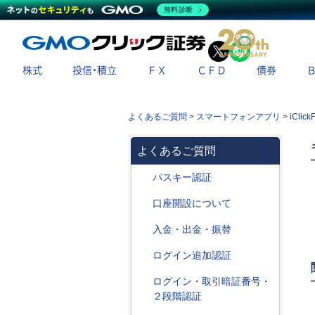
無料診断
X
LINE
株式
投信・積立
ＦＸ
ＣＦＤ
債券
よくあるご質問
>
スマートフォンアプリ
>
iClick
よくあるご質問
パスキー認証
口座開設について
入金・出金・振替
ログイン追加認証
ログイン・取引暗証番号・
２段階認証