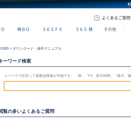
GMOクリック証券
よくある
ご質問
ＢＯ
株ＢＯ
３６５ＦＸ
３６５
株
その他
FX365
>
ダウンロード・操作マニュアル
キーワード検索
スペースで区切って複数語検索が可能です。 例：「FX 取引時間」「株式 
閲覧の多いよくあるご質問