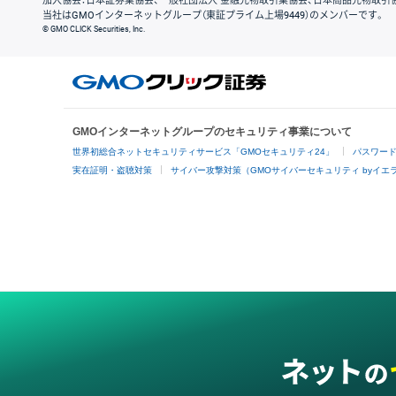
加入協会：日本証券業協会、一般社団法人 金融先物取引業協会、日本商品先物取引
当社はGMOインターネットグループ（東証プライム上場9449）のメンバーです。
© GMO CLICK Securities, Inc.
GMOインターネットグループのセキュリティ事業について
世界初総合ネットセキュリティサービス「GMOセキュリティ24」
パスワー
実在証明・盗聴対策
サイバー攻撃対策（GMOサイバーセキュリティ byイエ