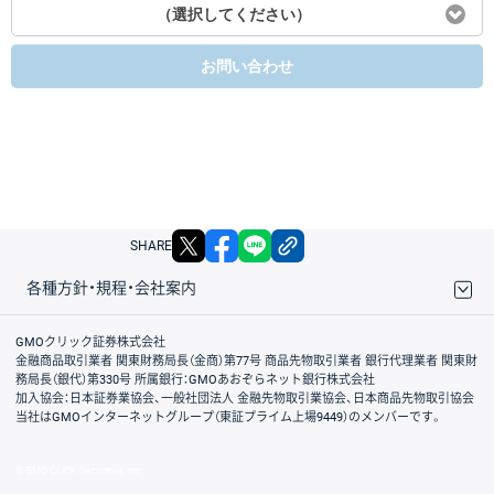
（選択してください）
お問い合わせ
X
facebook
LINE
リンクをコピー
SHARE
各種方針・規程・会社案内
取引規程・約款
サイトマップ
その他のご案内
個人情報保護方針
最良執行方針
サイトのご利用について
ディスクレイマー
信託保全
リスク説明
会社案内
GMOクリック証券株式会社
金融商品取引業者 関東財務局長（金商）第77号 商品先物取引業者 銀行代理業者 関東財
務局長（銀代）第330号 所属銀行：GMOあおぞらネット銀行株式会社
加入協会：日本証券業協会、一般社団法人 金融先物取引業協会、日本商品先物取引協会
当社はGMOインターネットグループ（東証プライム上場9449）のメンバーです。
© GMO CLICK Securities, Inc.