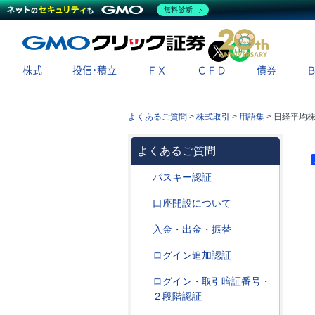
無料診断
X
LINE
株式
投信・積立
ＦＸ
ＣＦＤ
債券
よくあるご質問
>
株式取引
>
用語集
>
日経平均株
よくあるご質問
パスキー認証
口座開設について
入金・出金・振替
ログイン追加認証
ログイン・取引暗証番号・
２段階認証