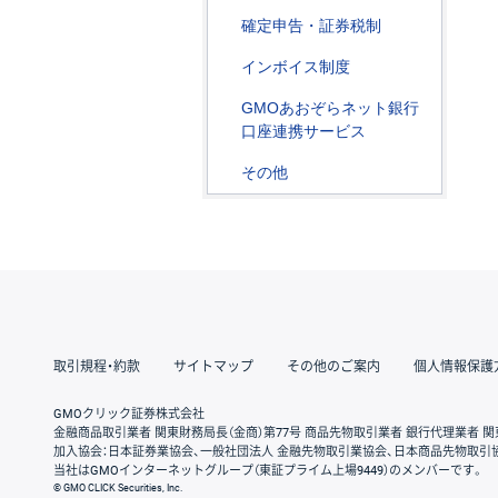
確定申告・証券税制
インボイス制度
GMOあおぞらネット銀行
口座連携サービス
その他
取引規程・約款
サイトマップ
その他のご案内
個人情報保護
GMOクリック証券株式会社
金融商品取引業者 関東財務局長（金商）第77号 商品先物取引業者 銀行代理業者 関
加入協会：日本証券業協会、一般社団法人 金融先物取引業協会、日本商品先物取引
当社はGMOインターネットグループ（東証プライム上場9449）のメンバーです。
© GMO CLICK Securities, Inc.