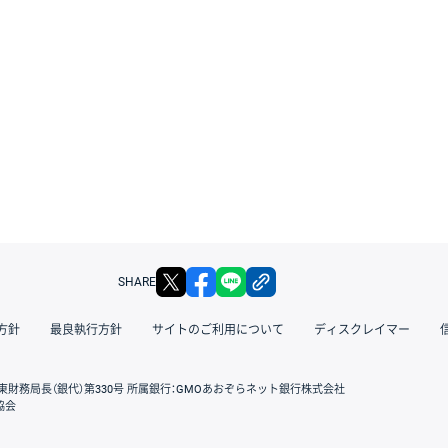
X
facebook
LINE
リンクをコピー
SHARE
方針
最良執行方針
サイトのご利用について
ディスクレイマー
東財務局長（銀代）第330号 所属銀行：GMOあおぞらネット銀行株式会社
協会