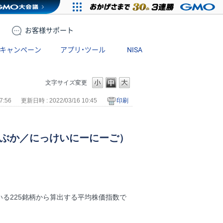
お客様
サポート
キャンペーン
アプリ・ツール
NISA
文字サイズ変更
7:56
更新日時 : 2022/03/16 10:45
印刷
かぶか／にっけいにーにーご）
る225銘柄から算出する平均株価指数で