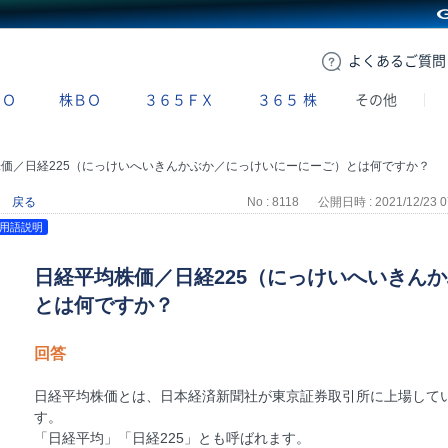
GMOクリック証券
よくある
ご質問
ＢＯ
株ＢＯ
３６５ＦＸ
３６５
株
その他
価／日経225（にっけいへいきんかぶか／にっけいにーにーご）とは何ですか？
戻る
No : 8118
公開日時 : 2021/12/23 0
用語説明
日経平均株価／日経225（にっけいへいきん
とは何ですか？
回答
日経平均株価とは、日本経済新聞社が東京証券取引所に上場してい
す。
「日経平均」「日経225」とも呼ばれます。