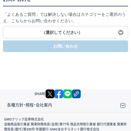
「よくあるご質問」では解決しない場合はカテゴリーをご選択のう
え、こちらからお問い合わせください。
（選択してください）
お問い合わせ
X
facebook
LINE
リンクをコピー
SHARE
各種方針・規程・会社案内
取引規程・約款
サイトマップ
その他のご案内
個人情報保護方針
最良執行方針
サイトのご利用について
ディスクレイマー
信託保全
リスク説明
会社案内
GMOクリック証券株式会社
金融商品取引業者 関東財務局長（金商）第77号 商品先物取引業者 銀行代理業者 関東財
務局長（銀代）第330号 所属銀行：GMOあおぞらネット銀行株式会社