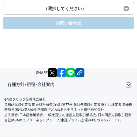
（選択してください）
お問い合わせ
X
facebook
LINE
リンクをコピー
SHARE
各種方針・規程・会社案内
取引規程・約款
サイトマップ
その他のご案内
個人情報保護方針
最良執行方針
サイトのご利用について
ディスクレイマー
信託保全
リスク説明
会社案内
GMOクリック証券株式会社
金融商品取引業者 関東財務局長（金商）第77号 商品先物取引業者 銀行代理業者 関東財
務局長（銀代）第330号 所属銀行：GMOあおぞらネット銀行株式会社
加入協会：日本証券業協会、一般社団法人 金融先物取引業協会、日本商品先物取引協会
当社はGMOインターネットグループ（東証プライム上場9449）のメンバーです。
© GMO CLICK Securities, Inc.