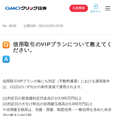
GMOクリック
口座開設
No : 8028
公開日時 : 2021/12/20 10:50
信用取引のVIPプランについて教えてく
ださい。
信用取引VIPプランの毎にち判定（手数料優遇）における適用条件
は、(1)(2)のいずれかの条件達成で適用されます。
(1)判定日の新規建約定代金合計が3,000万円以上
(2)判定日の大引け時点の信用建玉残高が3,000万円以上
※信用建玉残高は、売建・買建、制度信用・一般信用を含めた未決
済の建玉の合計額。