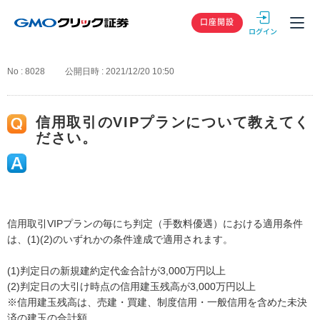
GMOクリック
口座開設
No : 8028
公開日時 : 2021/12/20 10:50
信用取引のVIPプランについて教えてく
ださい。
信用取引VIPプランの毎にち判定（手数料優遇）における適用条件
は、(1)(2)のいずれかの条件達成で適用されます。
(1)判定日の新規建約定代金合計が3,000万円以上
(2)判定日の大引け時点の信用建玉残高が3,000万円以上
※信用建玉残高は、売建・買建、制度信用・一般信用を含めた未決
済の建玉の合計額。