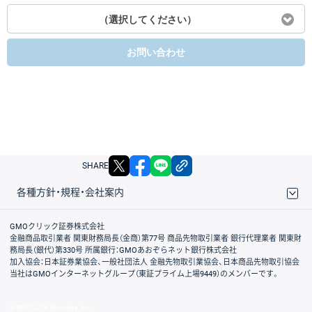
（選択してください）
お問い合わせ
X
facebook
LINE
リンクをコピー
SHARE
各種方針・規程・会社案内
取引規程・約款
サイトマップ
その他のご案内
個人情報保護方針
最良執行方針
サイトのご利用について
ディスクレイマー
信託保全
リスク説明
会社案内
GMOクリック証券株式会社
金融商品取引業者 関東財務局長（金商）第77号 商品先物取引業者 銀行代理業者 関東財
務局長（銀代）第330号 所属銀行：GMOあおぞらネット銀行株式会社
加入協会：日本証券業協会、一般社団法人 金融先物取引業協会、日本商品先物取引協会
当社はGMOインターネットグループ（東証プライム上場9449）のメンバーです。
© GMO CLICK Securities, Inc.