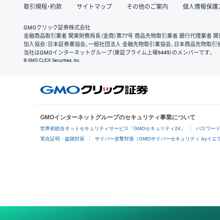
取引規程・約款
サイトマップ
その他のご案内
個人情報保護
GMOクリック証券株式会社
金融商品取引業者 関東財務局長（金商）第77号 商品先物取引業者 銀行代理業者 関
加入協会：日本証券業協会、一般社団法人 金融先物取引業協会、日本商品先物取引
当社はGMOインターネットグループ（東証プライム上場9449）のメンバーです。
© GMO CLICK Securities, Inc.
GMOインターネットグループのセキュリティ事業について
世界初総合ネットセキュリティサービス「GMOセキュリティ24」
パスワー
実在証明・盗聴対策
サイバー攻撃対策（GMOサイバーセキュリティ byイエ