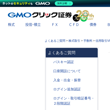
無料診断
X
LINE
株式
投信・積立
ＦＸ
ＣＦＤ
債券
よくあるご質問
>
株式取引
>
手数料
>
信用取引V
よくあるご質問
パスキー認証
口座開設について
入金・出金・振替
ログイン追加認証
ログイン・取引暗証番号・
２段階認証