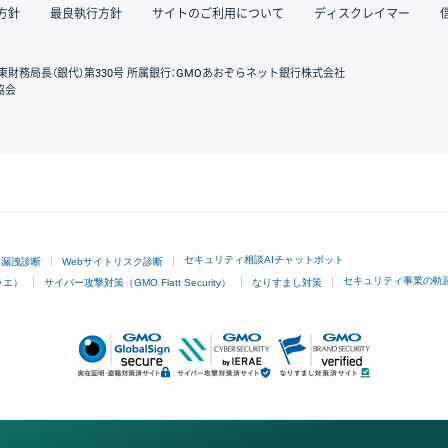
方針
最良執行方針
サイトのご利用について
ディスクレイマー
東財務局長（銀代）第330号 所属銀行：GMOあおぞらネット銀行株式会社
協会
GMOクリック証券
セキュリティ相談AIチャットボット
ド漏洩診断
Webサイトリスク診断
セキュリティ事業の軌
ラエ）
サイバー攻撃対策（GMO Flatt Security）
なりすまし対策