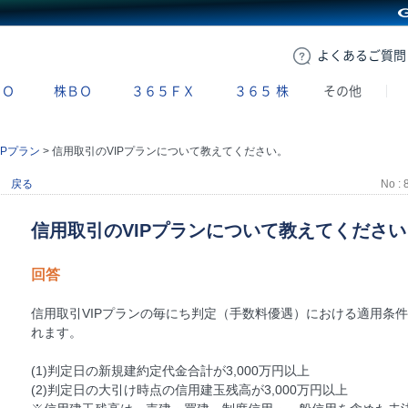
GMOクリック証券
よくある
ご質問
ＢＯ
株ＢＯ
３６５ＦＸ
３６５
株
その他
IPプラン
>
信用取引のVIPプランについて教えてください。
戻る
No : 
信用取引のVIPプランについて教えてください
回答
信用取引VIPプランの毎にち判定（手数料優遇）における適用条件は
れます。
(1)判定日の新規建約定代金合計が3,000万円以上
(2)判定日の大引け時点の信用建玉残高が3,000万円以上