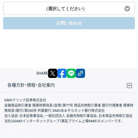
（選択してください）
お問い合わせ
X
facebook
LINE
リンクをコピー
SHARE
各種方針・規程・会社案内
取引規程・約款
サイトマップ
その他のご案内
個人情報保護方針
最良執行方針
サイトのご利用について
ディスクレイマー
信託保全
リスク説明
会社案内
GMOクリック証券株式会社
金融商品取引業者 関東財務局長（金商）第77号 商品先物取引業者 銀行代理業者 関東財
務局長（銀代）第330号 所属銀行：GMOあおぞらネット銀行株式会社
加入協会：日本証券業協会、一般社団法人 金融先物取引業協会、日本商品先物取引協会
当社はGMOインターネットグループ（東証プライム上場9449）のメンバーです。
© GMO CLICK Securities, Inc.